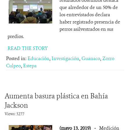
resultados obtenidos destaca
que alrededor de un 50% de
los entrevistados declara
haber registrado presencia de
perros asilvestrados en sus
predios.
READ THE STORY
Posted in:
Educación
,
Investigación
,
Guanaco
,
Zorro
Culpeo
,
Estepa
Aumenta basura plástica en Bahía
Jackson
Views: 3277
(mayo 13, 2019)
-
Medición