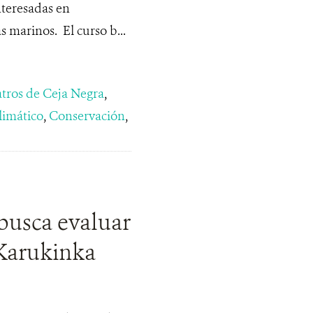
nteresadas en
 marinos. El curso b...
tros de Ceja Negra
,
imático
,
Conservación
,
busca evaluar
 Karukinka