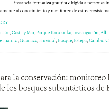
instancia formativa gratuita dirigida a personas i
vamente al conocimiento y monitoreo de estos ecosistemas
ORY
ación
,
Costa y Mar
,
Parque Karukinka
,
Investigación
,
Alba
te marino
,
Guanaco
,
Huemul
,
Bosque
,
Estepa
,
Cambio Cl
ara la conservación: monitoreo 
de los bosques subantárticos de