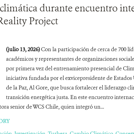
 climática durante encuentro int
eality Project
(julio 13, 2026)
Con la participación de cerca de 700 líd
académicos y representantes de organizaciones sociale
por primera vez del entrenamiento presencial de Clima
iniciativa fundada por el exvicepresidente de Estado
de la Paz, Al Gore, que busca fortalecer el liderazgo cl
transición energética justa. En este encuentro interna
tora senior de WCS Chile, quien integró un...
ORY
ación
,
Investigación
,
Turbera
,
Cambio Climático
,
Conser