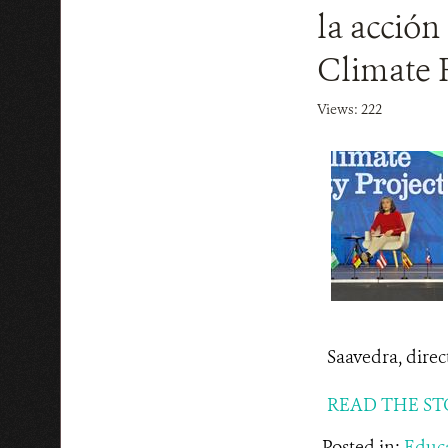
la acción
Climate R
Views: 222
Saavedra, direc
READ THE ST
Posted in:
Educ