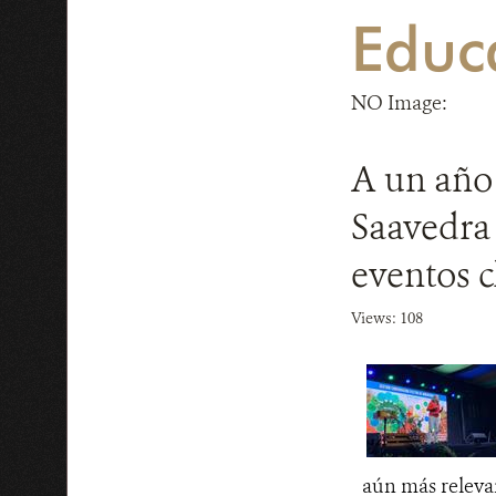
Educ
NO Image:
A un año
Saavedra 
eventos c
Views: 108
aún más relevan