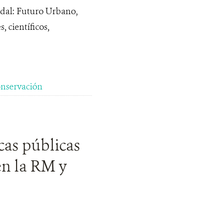
dal: Futuro Urbano,
 científicos,
nservación
cas públicas
en la RM y