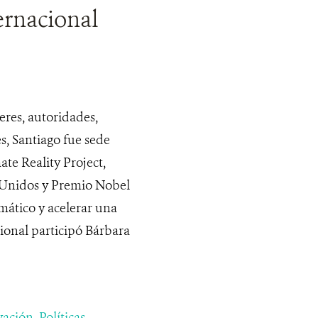
ernacional
eres, autoridades,
s, Santiago fue sede
te Reality Project,
s Unidos y Premio Nobel
imático y acelerar una
cional participó Bárbara
vación
,
Políticas