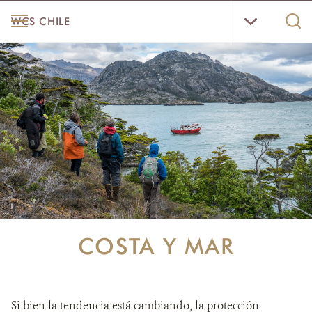
Skip
WCS
MENU
Sear
WCS CHILE
to
Chile
WCS.
main
Menu
content
INICIO
NOTICIAS
PAISAJES
PARQUE KARUKINKA
ESPECIES
SOLUCIONES
COSTA Y MAR
NOSOTROS
MECANISMO DE ATENCIÓN DE QUEJAS Y RECLAMOS
Si bien la tendencia está cambiando, la protección