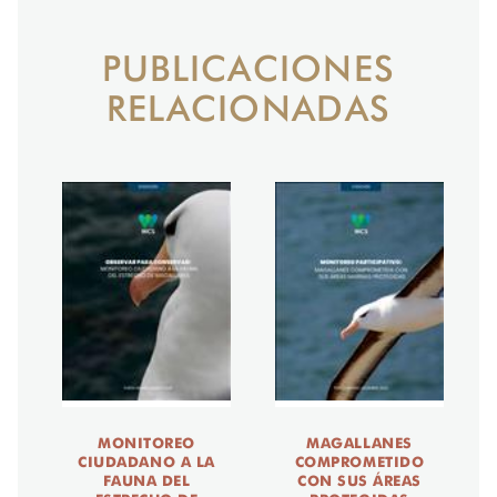
PUBLICACIONES
RELACIONADAS
MONITOREO
MAGALLANES
CIUDADANO A LA
COMPROMETIDO
FAUNA DEL
CON SUS ÁREAS