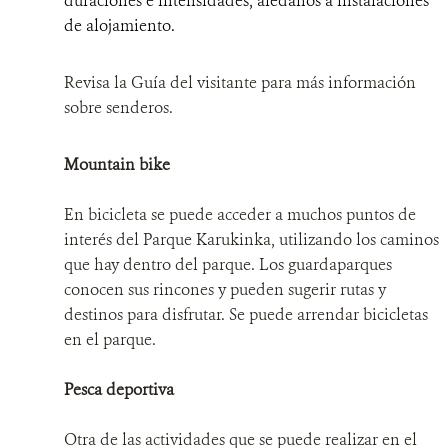
duraciones e intensidades, aledaños a instalaciones
de alojamiento.
NOSOTROS
Revisa la Guía del visitante para más información
MECANISMO DE ATENCIÓN DE QUEJAS Y RECLAMOS
sobre senderos.
DONA
Mountain bike
En bicicleta se puede acceder a muchos puntos de
interés del Parque Karukinka, utilizando los caminos
que hay dentro del parque. Los guardaparques
conocen sus rincones y pueden sugerir rutas y
destinos para disfrutar. Se puede arrendar bicicletas
en el parque.
Pesca deportiva
Otra de las actividades que se puede realizar en el