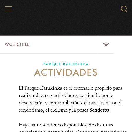
Skip
MENU
Sear
to
WCS.
main
WCS
content
WCS
WCS CHILE
Chile
Menu
INICIO
PARQUE KARUKINKA
ACTIVIDADES
NOTICIAS
El Parque Karukinka es el escenario propicio para
PAISAJES
realizar diversas actividades, partiendo por la
observación y contemplación del paisaje, hasta el
PARQUE KARUKINKA
senderismo, el ciclismo y la pesca.
Senderos
ESPECIES
Hay cuatro senderos disponibles, de distintas
SOLUCIONES