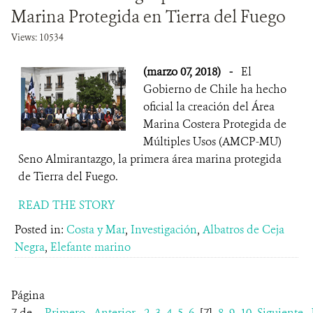
Marina Protegida en Tierra del Fuego
Views: 10534
(marzo 07, 2018)
-
El
Gobierno de Chile ha hecho
oficial la creación del Área
Marina Costera Protegida de
Múltiples Usos (AMCP-MU)
Seno Almirantazgo, la primera área marina protegida
de Tierra del Fuego.
READ THE STORY
Posted in:
Costa y Mar
,
Investigación
,
Albatros de Ceja
Negra
,
Elefante marino
Página
7 de
Primero
Anterior
2
3
4
5
6
[7]
8
9
10
Siguiente