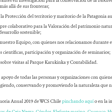
vantes en Investigación para la conservación de la biodiv
ás allá de sus fronteras;
la Protección del territorio y maritorio de la Patagonia au
pre colaborativo para la Valoración del patrimonio natur
desarrollo sostenible;
nuestro Equipo, con quienes nos relacionamos durante e
 científicas, participación y organización de seminarios;
sobre visitas al Parque Karukinka y Contabilidad.
apoyo de todas las personas y organizaciones con quien
egiendo, conservando y promoviendo la naturaleza que no
moria Anual 2019 de WCS Chile
pinchando aquí
o en la 
ros de Ceja Negra
,
Cóndor
,
Elefante marino
,
Guanaco
,
H