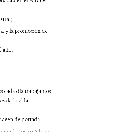
ersidad en el Parque
stral;
al y la promoción de
l año;
es cada día trabajamos
s da la vida.
imagen de portada.
uemul
,
Zorro Culpeo