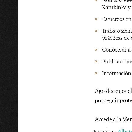
Noticias rele
Karukinka y m
Esfuerzos en 
Trabajo siem
prácticas de 
Conocerás a 
Publicaciones
Información 
Agradecemos el 
por seguir prot
Accede a la Me
Posted in:
Albat