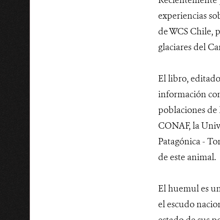
experiencias sob
de WCS Chile, pa
glaciares del C
El libro, edita
información comp
poblaciones de 
CONAF, la Unive
Patagónica - To
de este animal.
El huemul es un
el escudo nacion
estado de sus po