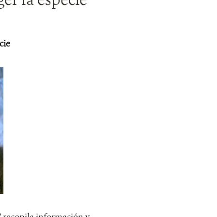
cie
 recopila información y