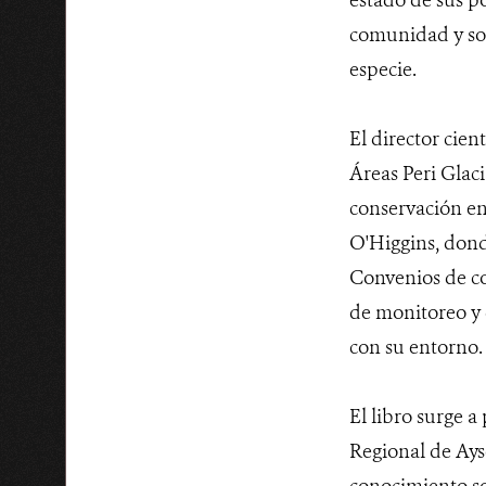
comunidad y sob
especie.
El director cien
Áreas Peri Glac
conservación en
O'Higgins, dond
Convenios de co
de monitoreo y 
con su entorno.
El libro surge 
Regional de Aysé
conocimiento so