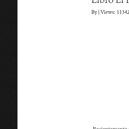
By
|
Views: 1134
Recientemente p