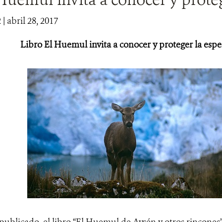
2
| abril 28, 2017
Libro El Huemul invita a conocer y proteger la espe
ublicado, el libro “El Huemul de Aysén y otros rincones”