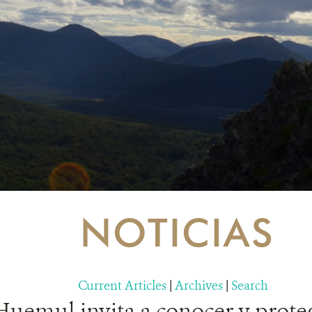
NOTICIAS
Current Articles
|
Archives
|
Search
Huemul invita a conocer y proteg