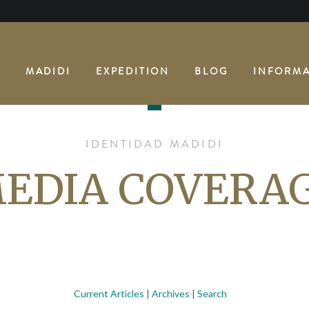
E
MADIDI
EXPEDITION
BLOG
INFORMA
IDENTIDAD MADIDI
EDIA COVERA
Current Articles
|
Archives
|
Search