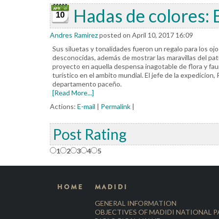
Hadas de colores: 
10
Andres Ramirez
posted on April 10, 2017 16:09
Sus siluetas y tonalidades fueron un regalo para los ojo
desconocidas, además de mostrar las maravillas del patr
proyecto en aquella despensa inagotable de flora y fau
turístico en el ambito mundial. El jefe de la expedicio
departamento paceño.
[Read More...]
Actions:
E-mail
|
Permalink
|
Post Rating
1
2
3
4
5
HOME
MADIDI
GENERAL INFORMATION
OBJECTIVES OF MADIDI NATIONAL 