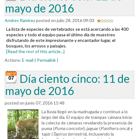
mayo de 2016
Andres Ramirez
posted on julio 28, 2016 09:03
La lista de especies de vertebrados se está acercando a las 400
especies y todo el equipo pasa el último día de muestreo
disfrutando de este impresionante y encantador lugar, el
bosques, los arroyos y paisajes.
[Read the rest of this article...]
Actions:
E-mail
|
Permalink
|
Día ciento cinco: 11 de
07
mayo de 2016
posted on junio 07, 2016 15:48
La lluvia llegó en la madrugada y continuó a lo
largo del día. El equipo de trampas cámara inicia
la colecta de cámaras revelando la presencia de
puma (
Puma
concolor
), jaguar (
Panthera onca
) y
tapir (
Tapirus terrestris
), incluyendo la