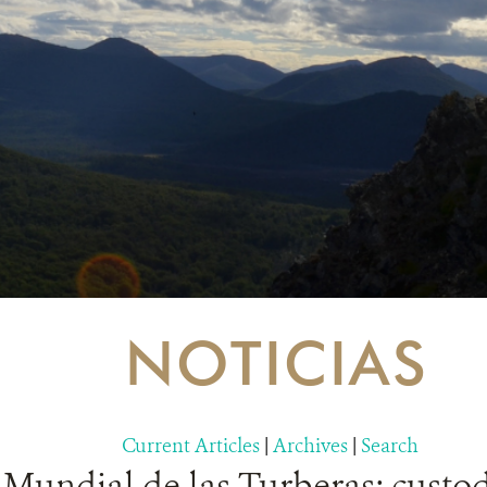
NOTICIAS
Current Articles
|
Archives
|
Search
 Mundial de las Turberas: custod