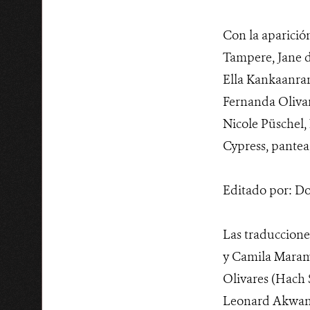
Con la aparició
Tampere, Jane d
Ella Kankaanran
Fernanda Olivar
Nicole Püschel
Cypress, pantea
Editado por: D
Las traduccione
y Camila Maramb
Olivares (Hach 
Leonard Akwany 