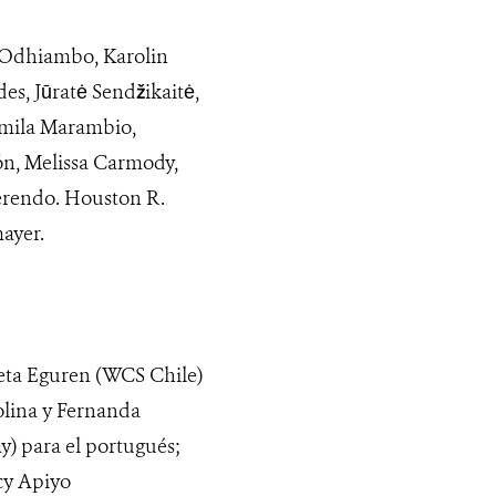
s Odhiambo, Karolin
es, Jūratė Sendžikaitė,
amila Marambio,
ón, Melissa Carmody,
erendo. Houston R.
ayer.
ieta Eguren (WCS Chile)
olina y Fernanda
y) para el portugués;
cy Apiyo