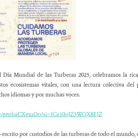
 Día Mundial de las Turberas 2025, celebramos la rica
stos ecosistemas vitales, con una lectura colectiva d
chos idiomas y por muchas voces.
.be/ggpbaCXgmOo?si=ICe10oJZ5WQX8EJZ
-escrito por custodios de las turberas de todo el mundo, 