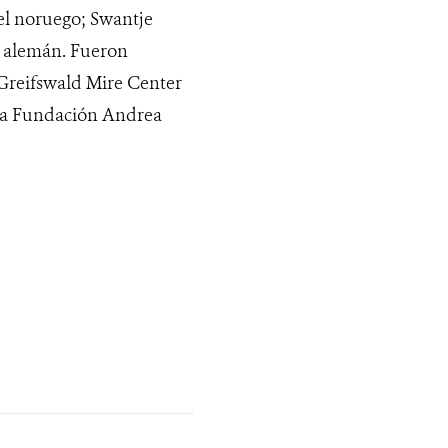
el noruego; Swantje
l alemán. Fueron
 Greifswald Mire Center
 la Fundación Andrea