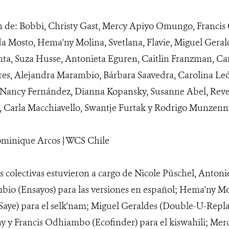
n de: Bobbi, Christy Gast, Mercy Apiyo Omungo, Franci
a Mosto, Hema'ny Molina, Svetlana, Flavie, Miguel Gerald
ta, Suza Husse, Antonieta Eguren, Caitlin Franzman, C
es, Alejandra Marambio, Bárbara Saavedra, Carolina Le
, Nancy Fernández, Dianna Kopansky, Susanne Abel, Rev
, Carla Macchiavello, Swantje Furtak y Rodrigo Munzenm
ominique Arcos | WCS Chile
s colectivas estuvieron a cargo de Nicole Püschel, Anton
io (Ensayos) para las versiones en español; Hema'ny M
Saye) para el selk'nam; Miguel Geraldes (Double-U-Repla
y Francis Odhiambo (Ecofinder) para el kiswahili; Mer