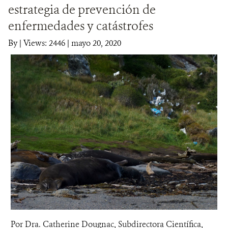
estrategia de prevención de
DONA
enfermedades y catástrofes
By
|
Views: 2446
| mayo 20, 2020
Por Dra. Catherine Dougnac, Subdirectora Científica,