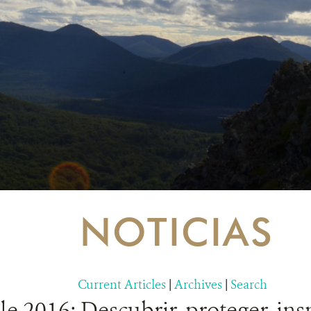
NOTICIAS
Current Articles
|
Archives
|
Search
 2016: Descubrir, proteger, insp