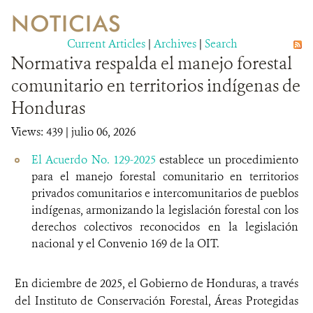
NOTICIAS
VIDA SILVESTRE
Current Articles
|
Archives
|
Search
Normativa respalda el manejo forestal
EVENTOS Y MULTIMEDIA
comunitario en territorios indígenas de
PUBLICACIONES
Honduras
NOTICIAS
Views: 439
| julio 06, 2026
SOCIOS
El Acuerdo No. 129-2025
establece un procedimiento
para el manejo forestal comunitario en territorios
OPORTUNIDADES LABORALES
privados comunitarios e intercomunitarios de pueblos
indígenas, armonizando la legislación forestal con los
CONTACTO
derechos colectivos reconocidos en la legislación
nacional y el Convenio 169 de la OIT.
DONA
En diciembre de 2025, el Gobierno de Honduras, a través
del Instituto de Conservación Forestal, Áreas Protegidas