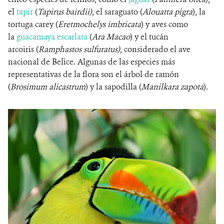
el
tapir
(
Tapirus bairdii)
, el saraguato (
Alouatta pigra
), la
tortuga carey (
Eretmochelys imbricata
) y aves como
la
guacamaya escarlata
(
Ara Macao
) y el tucán
arcoiris (
Ramphastos sulfuratus)
, considerado el ave
nacional de Belice. Algunas de las especies más
representativas de la flora son el árbol de ramón
(
Brosimum alicastrum
) y la sapodilla (
Manilkara zapota
).