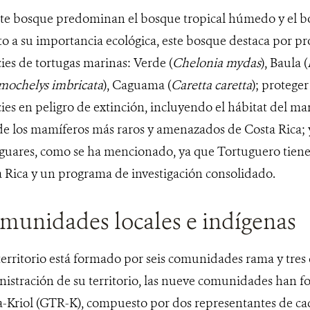
ste bosque predominan el bosque tropical húmedo y el 
o a su importancia ecológica, este bosque destaca por pro
ies de tortugas marinas: Verde (
Chelonia mydas
), Baula (
mochelys imbricata
), Caguama (
Caretta caretta
); protege
ies en peligro de extinción, incluyendo el hábitat del man
e los mamíferos más raros y amenazados de Costa Rica; 
aguares, como se ha mencionado, ya que Tortuguero tien
 Rica y un programa de investigación consolidado.
munidades locales e indígenas
territorio está formado por seis comunidades rama y tres
istración de su territorio, las nueve comunidades han f
-Kriol (GTR-K), compuesto por dos representantes de c