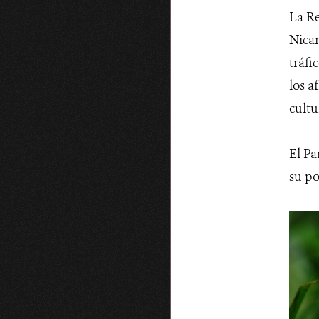
La Re
Nicar
tráfi
los a
cultu
El Pa
su po