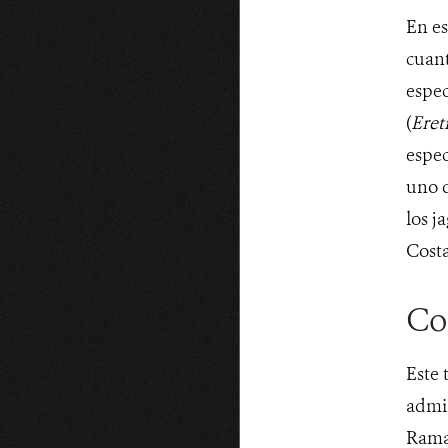
En e
cuant
espec
(
Eret
espec
uno d
los j
Costa
Co
Este 
admin
Rama