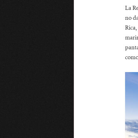
La Re
no da
Rica,
marin
panta
como 