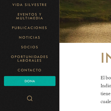
VIDA SILVESTRE
EVENTOS Y
MULTIMEDIA
PUBLICACIONES
NOTICIAS
SOCIOS
I
OPORTUNIDADES
LABORALES
CONTACTO
El bo
DONA
Indio
tiene
Search
cuale
WCS.org