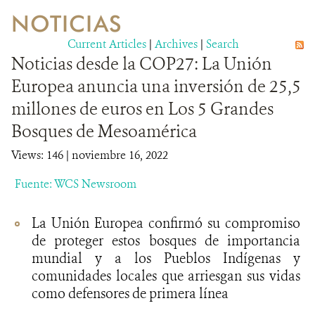
NOTICIAS
VIDA SILVESTRE
Current Articles
|
Archives
|
Search
Noticias desde la COP27: La Unión
EVENTOS Y MULTIMEDIA
Europea anuncia una inversión de 25,5
PUBLICACIONES
millones de euros en Los 5 Grandes
Bosques de Mesoamérica
NOTICIAS
Views: 146
| noviembre 16, 2022
SOCIOS
Fuente: WCS Newsroom
OPORTUNIDADES LABORALES
La Unión Europea confirmó su compromiso
CONTACTO
de proteger estos bosques de importancia
mundial y a los Pueblos Indígenas y
DONA
comunidades locales que arriesgan sus vidas
como defensores de primera línea