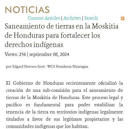
NOTICIAS
VIDA SILVESTRE
Current Articles
|
Archives
|
Search
Saneamiento de tierras en la Moskitia
EVENTOS Y MULTIMEDIA
de Honduras para fortalecer los
PUBLICACIONES
derechos indígenas
NOTICIAS
Views: 256
| septiembre 08, 2024
SOCIOS
por Edgard Herrera Scott · WCS Honduras-Nicaragua
OPORTUNIDADES LABORALES
El Gobierno de Honduras recientemente oficializó la
creación de una sub-comisión para el saneamiento de
CONTACTO
tierras de la Moskitia de Honduras. Este proceso legal y
pacífico es fundamental para poder estabilizar la
DONA
tenencia de la tierra en territorios indígenas legalmente
titulados a favor de sus legítimos propietarios y las
comunidades indígenas que los habitan.