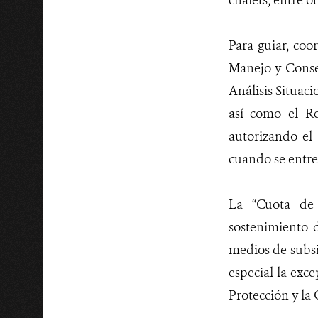
chalets, entre ot
Para guiar, coo
Manejo y Conser
Análisis Situac
así como el R
autorizando el
cuando se entre
La “Cuota de
sostenimiento d
medios de subsi
especial la exc
Protección y la