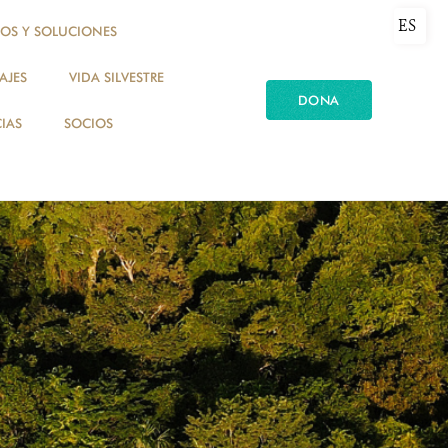
ES
TOS Y SOLUCIONES
AJES
VIDA SILVESTRE
DONA
IAS
SOCIOS