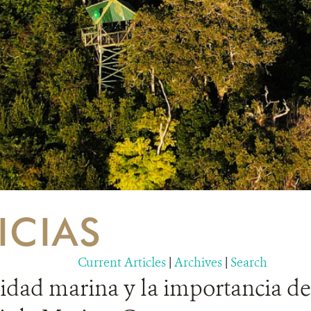
ICIAS
Current Articles
|
Archives
|
Search
idad marina y la importancia de