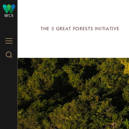
Skip
to
WCS
main
THE 5 GREAT FORESTS INITIATIVE
content
MENU
Search
WCS.org