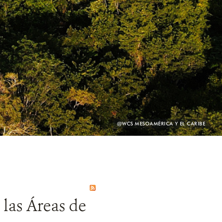
PHOTO
@WCS MESOAMÉRICA Y EL CARIBE
CREDIT:
 las Áreas de