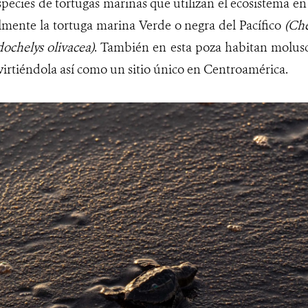
pecies de tortugas marinas que utilizan el ecosistema en 
almente la tortuga marina Verde o negra del Pacífico
(Che
ochelys olivacea)
. También en esta poza habitan molusco
virtiéndola así como un sitio único en Centroamérica.