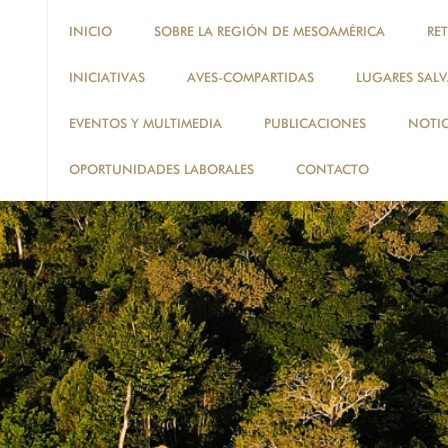
INICIO
SOBRE LA REGIÓN DE MESOAMÉRICA
RE
INICIATIVAS
AVES-COMPARTIDAS
LUGARES SALV
EVENTOS Y MULTIMEDIA
PUBLICACIONES
NOTIC
OPORTUNIDADES LABORALES
CONTACTO