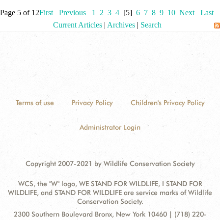
Page 5 of 12
First
Previous
1
2
3
4
[5]
6
7
8
9
10
Next
Last
Current Articles
|
Archives
|
Search
Terms of use
Privacy Policy
Children's Privacy Policy
Administrator Login
Copyright 2007-2021 by Wildlife Conservation Society
WCS, the "W" logo, WE STAND FOR WILDLIFE, I STAND FOR
WILDLIFE, and STAND FOR WILDLIFE are service marks of Wildlife
Conservation Society.
Contact
Address:
2300 Southern Boulevard Bronx, New York 10460 | (718) 220-