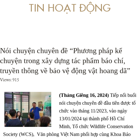
TIN HOẠT ĐỘNG
 VỀ PHÒNG, CHỐNG RỬA TIỀN LIÊN QUAN ĐẾN BUÔN BÁN TRÁI PHÁP LUẬT
ÁP DỤNG PHÁP LUẬT TRONG XÉT XỬ CÁC VỤ ÁN LIÊN QUAN ĐẾN ĐỘNG VẬT
Nói chuyện chuyên đề “Phương pháp kể
chuyện trong xây dựng tác phẩm báo chí,
truyền thông về bảo vệ động vật hoang dã”
Views: 915
(Tháng Giêng 16, 2024)
Tiếp nối buổi
nói chuyện chuyên đề đầu tiên được tổ
chức vào tháng 11/2023, vào ngày
13/01/2024 tại thành phố Hồ Chí
Minh, Tổ chức Wildlife Conservation
Society (WCS), Văn phòng Việt Nam phối hợp cùng Khoa Báo