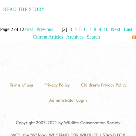
READ THE STORY
Page 2 of 12
First
Previous
1
[2]
3
4
5
6
7
8
9
10
Next
Last
Current Articles
|
Archives
|
Search
Terms of use
Privacy Policy
Children's Privacy Policy
Administrator Login
Copyright 2007-2021 by Wildlife Conservation Society
WCS, the "W" logo, WE STAND FOR WILDLIFE, I STAND FOR