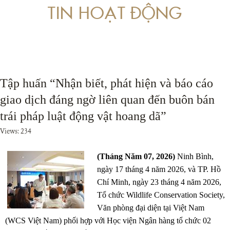
TIN HOẠT ĐỘNG
 VỀ PHÒNG, CHỐNG RỬA TIỀN LIÊN QUAN ĐẾN BUÔN BÁN TRÁI PHÁP LUẬT
ÁP DỤNG PHÁP LUẬT TRONG XÉT XỬ CÁC VỤ ÁN LIÊN QUAN ĐẾN ĐỘNG VẬT
Tập huấn “Nhận biết, phát hiện và báo cáo
giao dịch đáng ngờ liên quan đến buôn bán
trái pháp luật động vật hoang dã”
Views: 234
(Tháng Năm 07, 2026)
Ninh Bình,
ngày 17 tháng 4 năm 2026, và TP. Hồ
Chí Minh, ngày 23 tháng 4 năm 2026,
Tổ chức Wildlife Conservation Society,
Văn phòng đại diện tại Việt Nam
(WCS Việt Nam) phối hợp với Học viện Ngân hàng tổ chức 02