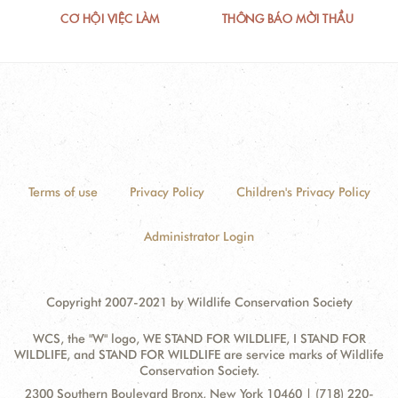
CƠ HỘI VIỆC LÀM
THÔNG BÁO MỜI THẦU
Terms of use
Privacy Policy
Children's Privacy Policy
Administrator Login
Copyright 2007-2021 by Wildlife Conservation Society
WCS, the "W" logo, WE STAND FOR WILDLIFE, I STAND FOR
WILDLIFE, and STAND FOR WILDLIFE are service marks of Wildlife
Conservation Society.
Contact
Address:
2300 Southern Boulevard Bronx, New York 10460 | (718) 220-