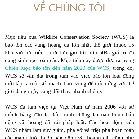
VỀ CHÚNG TÔI
 VỀ PHÒNG, CHỐNG RỬA TIỀN LIÊN QUAN ĐẾN BUÔN BÁN TRÁI PHÁP LUẬT
ÁP DỤNG PHÁP LUẬT TRONG XÉT XỬ CÁC VỤ ÁN LIÊN QUAN ĐẾN ĐỘNG VẬT
Mục tiêu của Wildlife Conservation Society (WCS) là
bảo tồn các vùng hoang dã lớn nhất thế giới thuộc 15
khu vực ưu tiên - nơi lưu giữ tới hơn 50% giá trị đa
dạng sinh học toàn cầu. Mục tiêu này được đưa ra trong
Chiến lược bảo tồn đến năm 2020 của WCS
, trong đó,
WCS sẽ vẫn đặt trọng tâm vào việc bảo tồn loài đồng
thời lập ra một kế hoạch tham vọng để thích ứng với thế
giới đang ngày càng đổi thay nhanh chóng.
WCS đã làm việc tại Việt Nam từ năm 2006 với sứ
mệnh hàng đầu là đấu tranh chống lại nạn buôn bán
động vật hoang dã trái pháp luật. Các hoạt động của
WCS nhằm làm suy giảm, phá vỡ và triệt phá hoàn toàn
các mạng lưới buôn bán động vật hoang dã, cũng như