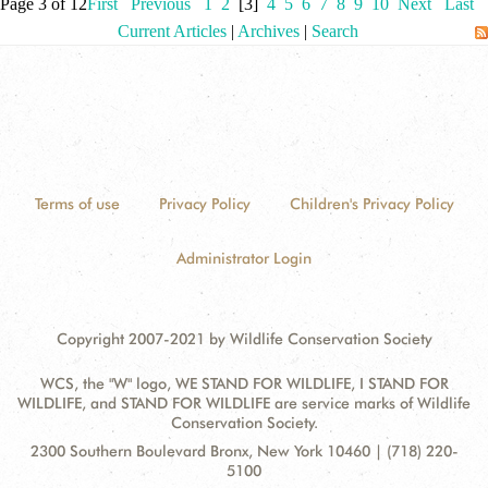
Page 3 of 12
First
Previous
1
2
[3]
4
5
6
7
8
9
10
Next
Last
Current Articles
|
Archives
|
Search
Terms of use
Privacy Policy
Children's Privacy Policy
Administrator Login
Copyright 2007-2021 by Wildlife Conservation Society
WCS, the "W" logo, WE STAND FOR WILDLIFE, I STAND FOR
WILDLIFE, and STAND FOR WILDLIFE are service marks of Wildlife
Conservation Society.
Contact
Address:
2300 Southern Boulevard Bronx, New York 10460 | (718) 220-
Information
5100