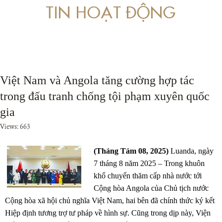
TIN HOẠT ĐỘNG
 VỀ PHÒNG, CHỐNG RỬA TIỀN LIÊN QUAN ĐẾN BUÔN BÁN TRÁI PHÁP LUẬT
ÁP DỤNG PHÁP LUẬT TRONG XÉT XỬ CÁC VỤ ÁN LIÊN QUAN ĐẾN ĐỘNG VẬT
Việt Nam và Angola tăng cường hợp tác
trong đấu tranh chống tội phạm xuyên quốc
gia
Views: 663
(Tháng Tám 08, 2025)
Luanda, ngày
7 tháng 8 năm 2025 – Trong khuôn
khổ chuyến thăm cấp nhà nước tới
Cộng hòa Angola của Chủ tịch nước
Cộng hòa xã hội chủ nghĩa Việt Nam, hai bên đã chính thức ký kết
Hiệp định tương trợ tư pháp về hình sự. Cũng trong dịp này, Viện