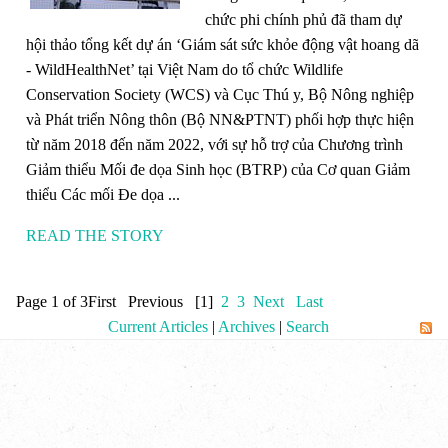
chức phi chính phủ đã tham dự
hội thảo tổng kết dự án ‘Giám sát sức khỏe động vật hoang dã
- WildHealthNet’ tại Việt Nam do tổ chức Wildlife
Conservation Society (WCS) và Cục Thú y, Bộ Nông nghiệp
và Phát triển Nông thôn (Bộ NN&PTNT) phối hợp thực hiện
từ năm 2018 đến năm 2022, với sự hỗ trợ của Chương trình
Giảm thiểu Mối đe dọa Sinh học (BTRP) của Cơ quan Giảm
thiểu Các mối Đe dọa ...
READ THE STORY
Page 1 of 3
First
Previous
[1]
2
3
Next
Last
Current Articles
|
Archives
|
Search