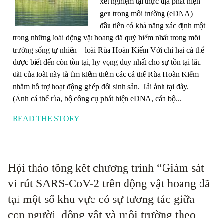
xét nghiệm tại thực địa phát hiện
gen trong môi trường (eDNA)
đầu tiên có khả năng xác định một
trong những loài động vật hoang dã quý hiếm nhất trong môi
trường sống tự nhiên – loài Rùa Hoàn Kiếm Với chỉ hai cá thể
được biết đến còn tồn tại, hy vọng duy nhất cho sự tồn tại lâu
dài của loài này là tìm kiếm thêm các cá thể Rùa Hoàn Kiếm
nhằm hỗ trợ hoạt động ghép đôi sinh sản. Tải ảnh tại đây.
(Ảnh cá thể rùa, bộ công cụ phát hiện eDNA, cán bộ...
READ THE STORY
Hội thảo tổng kết chương trình “Giám sát
vi rút SARS-CoV-2 trên động vật hoang dã
tại một số khu vực có sự tương tác giữa
con người, động vật và môi trường theo