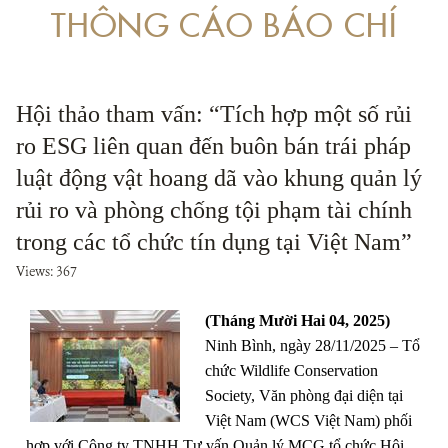
THÔNG CÁO BÁO CHÍ
 VỀ PHÒNG, CHỐNG RỬA TIỀN LIÊN QUAN ĐẾN BUÔN BÁN TRÁI PHÁP LUẬT
ÁP DỤNG PHÁP LUẬT TRONG XÉT XỬ CÁC VỤ ÁN LIÊN QUAN ĐẾN ĐỘNG VẬT
Hội thảo tham vấn: “Tích hợp một số rủi
ro ESG liên quan đến buôn bán trái pháp
luật động vật hoang dã vào khung quản lý
rủi ro và phòng chống tội phạm tài chính
trong các tổ chức tín dụng tại Việt Nam”
Views: 367
(Tháng Mười Hai 04, 2025)
Ninh Bình, ngày 28/11/2025 – Tổ
chức Wildlife Conservation
Society, Văn phòng đại diện tại
Việt Nam (WCS Việt Nam) phối
hợp với Công ty TNHH Tư vấn Quản lý MCG tổ chức Hội