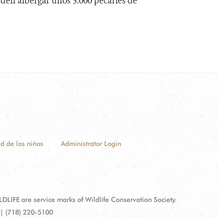
den albergar unos 3.000 pecaríes de
ad de los niños
Administrator Login
FE are service marks of Wildlife Conservation Society.
| (718) 220-5100