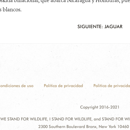
skitia binacional, que abarca Nicaragua y Honduras, pue
s blancos.
SIGUIENTE: JAGUAR
ondiciones de uso
Política de privacidad
Política de privacid
Copyright 2016-2021
 WE STAND FOR WILDLIFE, I STAND FOR WILDLIFE, and STAND FOR WILDLI
Address:
2300 Southern Boulevard Bronx, New York 10460 