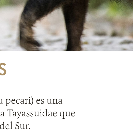
S
u pecari) es una
lia Tayassuidae que
del Sur.