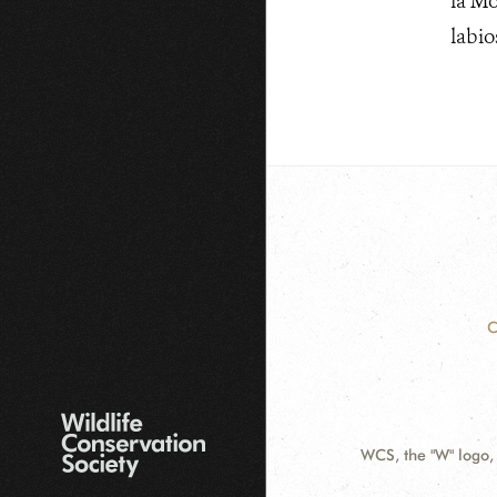
la Mo
labio
C
WCS, the "W" logo,
Contact