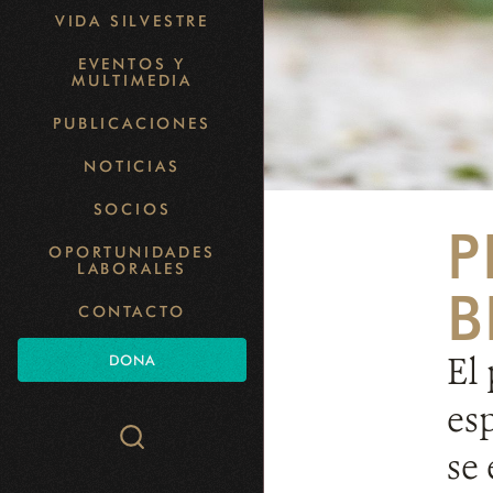
VIDA SILVESTRE
EVENTOS Y
MULTIMEDIA
PUBLICACIONES
NOTICIAS
SOCIOS
P
OPORTUNIDADES
LABORALES
B
CONTACTO
El 
DONA
es
Search
se
WCS.org