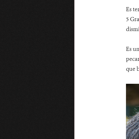
Es te
5 Gra
dismi
Es un
pecar
que b