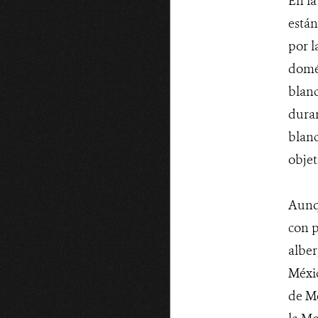
En la
están
por l
domés
blanc
duran
blanc
objet
Aunqu
con p
alber
Méxic
de Me