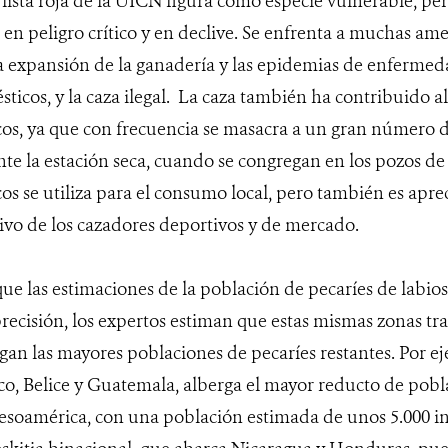
 lista roja de la UICN figura como especie vulnerable, p
 en peligro crítico y en declive. Se enfrenta a muchas am
a expansión de la ganadería y las epidemias de enfermed
ticos, y la caza ilegal. La caza también ha contribuido al
os, ya que con frecuencia se masacra a un gran número de
te la estación seca, cuando se congregan en los pozos de 
os se utiliza para el consumo local, pero también es aprec
ivo de los cazadores deportivos y de mercado.
e las estimaciones de la población de pecaríes de labios 
recisión, los expertos estiman que estas mismas zonas t
gan las mayores poblaciones de pecaríes restantes. Por ej
o, Belice y Guatemala, alberga el mayor reducto de pobla
soamérica, con una población estimada de unos 5.000 i