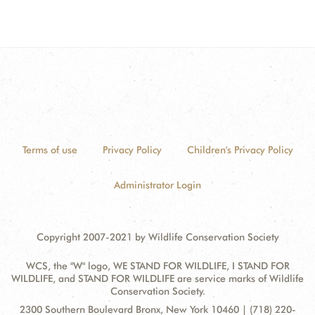
Terms of use
Privacy Policy
Children's Privacy Policy
Administrator Login
Copyright 2007-2021 by Wildlife Conservation Society
WCS, the "W" logo, WE STAND FOR WILDLIFE, I STAND FOR
WILDLIFE, and STAND FOR WILDLIFE are service marks of Wildlife
Conservation Society.
Contact
Address:
2300 Southern Boulevard Bronx, New York 10460 | (718) 220-