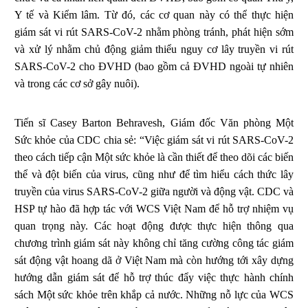
Y tế và Kiểm lâm. Từ đó, các cơ quan này có thể thực hiện
giám sát vi rút SARS-CoV-2 nhằm phòng tránh, phát hiện sớm
và xử lý nhằm chủ động giảm thiểu nguy cơ lây truyền vi rút
SARS-CoV-2 cho ĐVHD (bao gồm cả ĐVHD ngoài tự nhiên
và trong các cơ sở gây nuôi).
Tiến sĩ Casey Barton Behravesh, Giám đốc Văn phòng Một
Sức khỏe của CDC chia sẻ: “Việc giám sát vi rút SARS-CoV-2
theo cách tiếp cận Một sức khỏe là cần thiết để theo dõi các biến
thể và đột biến của virus, cũng như để tìm hiểu cách thức lây
truyền của virus SARS-CoV-2 giữa người và động vật. CDC và
HSP tự hào đã hợp tác với WCS Việt Nam để hỗ trợ nhiệm vụ
quan trọng này. Các hoạt động được thực hiện thông qua
chương trình giám sát này không chỉ tăng cường công tác giám
sát động vật hoang dã ở Việt Nam mà còn hướng tới xây dựng
hướng dẫn giám sát để hỗ trợ thúc đẩy việc thực hành chính
sách Một sức khỏe trên khắp cả nước. Những nỗ lực của WCS