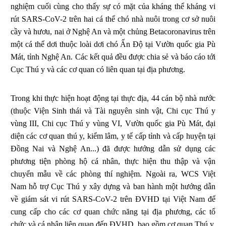
nghiệm cuối cùng cho thấy sự có mặt của kháng thể kháng vi
rút SARS-CoV-2 trên hai cá thể chó nhà nuôi trong cơ sở nuôi
cầy và hươu, nai ở Nghệ An và một chủng Betacoronavirus trên
một cá thể dơi thuộc loài dơi chó Ấn Độ tại Vườn quốc gia Pù
Mát, tỉnh Nghệ An. Các kết quả đều được chia sẻ và báo cáo tới
Cục Thú y và các cơ quan có liên quan tại địa phương.
Trong khi thực hiện hoạt động tại thực địa, 44 cán bộ nhà nước
(thuộc Viện Sinh thái và Tài nguyên sinh vật, Chi cục Thú y
vùng III, Chi cục Thú y vùng VI, Vườn quốc gia Pù Mát, đại
diện các cơ quan thú y, kiểm lâm, y tế cấp tỉnh và cấp huyện tại
Đồng Nai và Nghệ An...) đã được hướng dẫn sử dụng các
phương tiện phòng hộ cá nhân, thực hiện thu thập và vận
chuyển mẫu về các phòng thí nghiệm. Ngoài ra, WCS Việt
Nam hỗ trợ Cục Thú y xây dựng và ban hành một hướng dẫn
về giám sát vi rút SARS-CoV-2 trên ĐVHD tại Việt Nam để
cung cấp cho các cơ quan chức năng tại địa phương, các tổ
chức và cá nhân liên quan đến ĐVHD, bao gồm cơ quan Thú y,