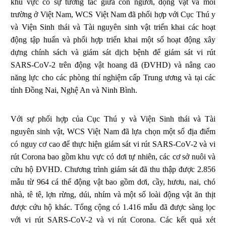
khu vực có sự tương tác giữa con người, động vật và môi
trường ở Việt Nam, WCS Việt Nam đã phối hợp với Cục Thú y
và Viện Sinh thái và Tài nguyên sinh vật triển khai các hoạt
động tập huấn và phối hợp triển khai một số hoạt động xây
dựng chính sách và giám sát dịch bệnh để giám sát vi rút
SARS-CoV-2 trên động vật hoang dã (ĐVHD) và nâng cao
năng lực cho các phòng thí nghiệm cấp Trung ương và tại các
tỉnh Đồng Nai, Nghệ An và Ninh Bình.
Với sự phối hợp của Cục Thú y và Viện Sinh thái và Tài
nguyên sinh vật, WCS Việt Nam đã lựa chọn một số địa điểm
có nguy cơ cao để thực hiện giám sát vi rút SARS-CoV-2 và vi
rút Corona bao gồm khu vực có dơi tự nhiên, các cơ sở nuôi và
cứu hộ ĐVHD. Chương trình giám sát đã thu thập được 2.856
mẫu từ 964 cá thể động vật bao gồm dơi, cầy, hươu, nai, chó
nhà, tê tê, lợn rừng, dúi, nhím và một số loài động vật ăn thịt
được cứu hộ khác. Tổng cộng có 1.416 mẫu đã được sàng lọc
với vi rút SARS-CoV-2 và vi rút Corona. Các kết quả xét