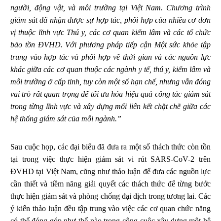
người, động vật, và môi trường tại Việt Nam. Chương trình
giám sát đã nhận được sự hợp tác, phối hợp của nhiều cơ đơn
vị thuộc lĩnh vực Thú y, các cơ quan kiểm lâm và các tổ chức
bảo tồn ĐVHD. Với phương pháp tiếp cận Một sức khỏe tập
trung vào hợp tác và phối hợp về thời gian và các nguồn lực
khác giữa các cơ quan thuộc các ngành y tế, thú y, kiểm lâm và
môi trường ở cấp tỉnh, tuy còn một số hạn chế, nhưng vẫn đóng
vai trò rất quan trọng để tối ưu hóa hiệu quả công tác giám sát
trong từng lĩnh vực và xây dựng mối liên kết chặt chẽ giữa các
hệ thống giám sát của mỗi ngành.”
Sau cuộc họp, các đại biểu đã đưa ra một số thách thức còn tồn
tại trong việc thực hiện giám sát vi rút SARS-CoV-2 trên
ĐVHD tại Việt Nam, cũng như thảo luận để đưa các nguồn lực
cần thiết và tiềm năng giải quyết các thách thức để từng bước
thực hiện giám sát và phòng chống đại dịch trong tương lai. Các
ý kiến thảo luận đều tập trung vào việc các cơ quan chức năng
có thể đóng góp như thế nào trong công cuộc xây dựng một hệ