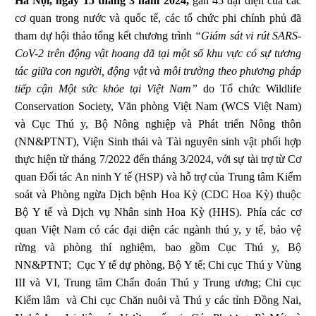
Hà Nội, ngày 15 tháng 3 năm 2024
,
gần 45 đại diện của các
cơ quan trong nước và quốc tế, các tổ chức phi chính phủ đã
tham dự hội thảo tổng kết chương trình
“Giám sát vi rút SARS-
CoV-2 trên động vật hoang dã tại một số khu vực có sự tương
tác giữa con người, động vật và môi trường theo phương pháp
tiếp cận Một sức khỏe tại Việt Nam”
do Tổ chức Wildlife
Conservation Society, Văn phòng Việt Nam (WCS Việt Nam)
và Cục Thú y, Bộ Nông nghiệp và Phát triển Nông thôn
(NN&PTNT), Viện Sinh thái và Tài nguyên sinh vật phối hợp
thực hiện từ tháng 7/2022 đến tháng 3/2024, với sự tài trợ từ Cơ
quan Đối tác An ninh Y tế (HSP) và hỗ trợ của Trung tâm Kiểm
soát và Phòng ngừa Dịch bệnh Hoa Kỳ (CDC Hoa Kỳ) thuộc
Bộ Y tế và Dịch vụ Nhân sinh Hoa Kỳ (HHS). Phía các cơ
quan Việt Nam có các đại diện các ngành thú y, y tế, bảo vệ
rừng và phòng thí nghiệm, bao gồm Cục Thú y, Bộ
NN&PTNT; Cục Y tế dự phòng, Bộ Y tế; Chi cục Thú y Vùng
III và VI, Trung tâm Chẩn đoán Thú y Trung ương; Chi cục
Kiểm lâm và Chi cục Chăn nuôi và Thú y các tỉnh Đồng Nai,