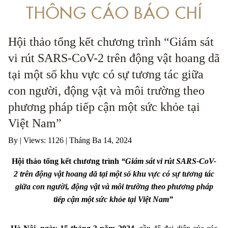
THÔNG CÁO BÁO CHÍ
 VỀ PHÒNG, CHỐNG RỬA TIỀN LIÊN QUAN ĐẾN BUÔN BÁN TRÁI PHÁP LUẬT
Hội thảo tổng kết chương trình “Giám sát
ÁP DỤNG PHÁP LUẬT TRONG XÉT XỬ CÁC VỤ ÁN LIÊN QUAN ĐẾN ĐỘNG VẬT
vi rút SARS-CoV-2 trên động vật hoang dã
tại một số khu vực có sự tương tác giữa
con người, động vật và môi trường theo
phương pháp tiếp cận một sức khỏe tại
Việt Nam”
By
|
Views: 1126
| Tháng Ba 14, 2024
Hội thảo tổng kết chương trình
“Giám sát vi rút SARS-CoV-
2 trên động vật hoang dã tại một số khu vực có sự tương tác
giữa con người, động vật và môi trường theo phương pháp
tiếp cận một sức khỏe tại Việt Nam”