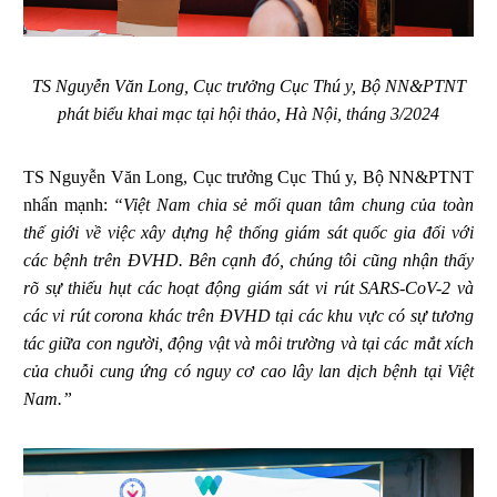
TS Nguyễn Văn Long, Cục trưởng Cục Thú y, Bộ NN&PTNT
phát biểu khai mạc tại hội thảo, Hà Nội, tháng 3/2024
TS Nguyễn Văn Long, Cục trưởng Cục Thú y, Bộ NN&PTNT
nhấn mạnh:
“Việt Nam chia sẻ mối quan tâm chung của toàn
thế giới về việc xây dựng hệ thống giám sát quốc gia đối với
các bệnh trên ĐVHD. Bên cạnh đó, chúng tôi cũng nhận thấy
rõ sự thiếu hụt các hoạt động giám sát vi rút SARS-CoV-2 và
các vi rút corona khác trên ĐVHD tại các khu vực có sự tương
tác giữa con người, động vật và môi trường và tại các mắt xích
của chuỗi cung ứng có nguy cơ cao lây lan dịch bệnh tại Việt
Nam.”