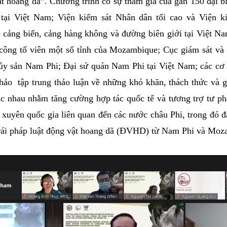
t hoang dã”. Chương trình có sự tham gia của gần 150 đại b
 tại Việt Nam; Viện kiểm sát Nhân dân tối cao và Viện k
ó cảng biển, cảng hàng không và đường biên giới tại Việt 
ông tố viên một số tỉnh của Mozambique; Cục giám sát và 
ủy sản Nam Phi; Đại sứ quán Nam Phi tại Việt Nam; các cơ 
thảo tập trung thảo luận về những khó khăn, thách thức và g
ác nhau nhằm tăng cường hợp tác quốc tế và tương trợ tư ph
m xuyên quốc gia liên quan đến các nước châu Phi, trong đó đ
rái pháp luật động vật hoang dã (ĐVHD) từ Nam Phi và Mo