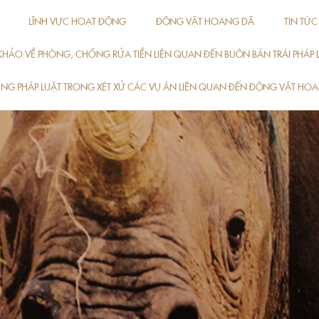
LĨNH VỰC HOẠT ĐỘNG
ĐỘNG VẬT HOANG DÃ
TIN TỨC
M KHẢO VỀ PHÒNG, CHỐNG RỬA TIỀN LIÊN QUAN ĐẾN BUÔN BÁN TRÁI PHÁ
ỤNG PHÁP LUẬT TRONG XÉT XỬ CÁC VỤ ÁN LIÊN QUAN ĐẾN ĐỘNG VẬT HO