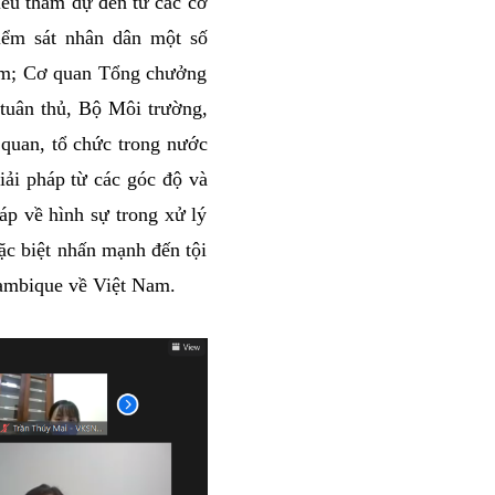
iểu tham dự đến từ các cơ
iểm sát nhân dân một số
Nam; Cơ quan Tổng chưởng
tuân thủ, Bộ Môi trường,
quan, tổ chức trong nước
iải pháp từ các góc độ và
áp về hình sự trong xử lý
ặc biệt nhấn mạnh đến tội
zambique về Việt Nam.