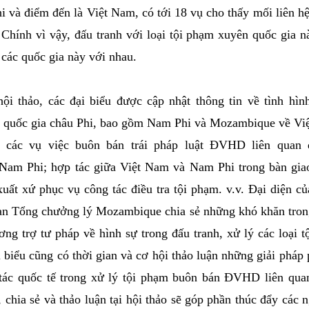
i và điểm đến là Việt Nam, có tới 18 vụ cho thấy mối liên 
hính vì vậy, đấu tranh với loại tội phạm xuyên quốc gia n
a các quốc gia này với nhau.
ội thảo, các đại biểu được cập nhật thông tin về tình hìn
quốc gia châu Phi, bao gồm Nam Phi và Mozambique về Vi
lý các vụ việc buôn bán trái pháp luật ĐVHD liên quan
am Phi; hợp tác giữa Việt Nam và Nam Phi trong bàn giao
uất xứ phục vụ công tác điều tra tội phạm. v.v. Đại diện c
an Tổng chưởng lý Mozambique chia sẻ những khó khăn trong
ương trợ tư pháp về hình sự trong đấu tranh, xử lý các loại 
i biểu cũng có thời gian và cơ hội thảo luận những giải pháp
tác quốc tế trong xử lý tội phạm buôn bán ĐVHD liên qua
chia sẻ và thảo luận tại hội thảo sẽ góp phần thúc đẩy các 