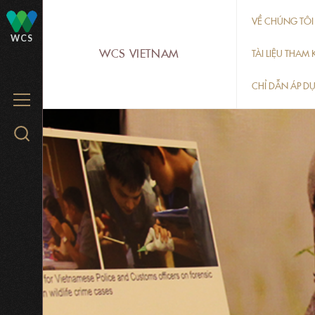
Skip
VỀ CHÚNG TÔI
to
WCS
WCS VIETNAM
main
TÀI LIỆU THA
content
CHỈ DẪN ÁP D
MENU
Search
WCS.org