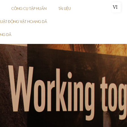
VI
CÔNG CỤ TẬP HUẤN
TÀI LIỆU
P LUẬT ĐỘNG VẬT HOANG DÃ
ANG DÃ