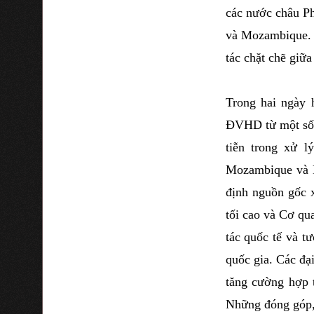
các nước châu Ph
và Mozambique. C
tác chặt chẽ giữ
Trong hai ngày h
ĐVHD từ một số 
tiễn trong xử 
Mozambique và N
định nguồn gốc x
tối cao và Cơ qu
tác quốc tế và t
quốc gia. Các đạ
tăng cường hợp 
Những đóng góp, 