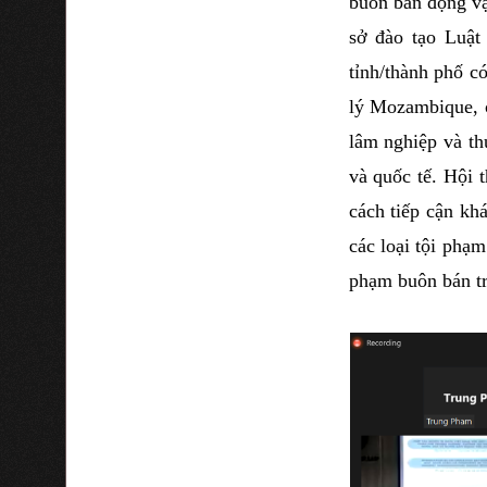
buôn bán động vậ
sở đào tạo Luật
tỉnh/thành phố c
lý Mozambique, c
lâm nghiệp và th
và quốc tế. Hội 
cách tiếp cận kh
các loại tội phạ
phạm buôn bán t