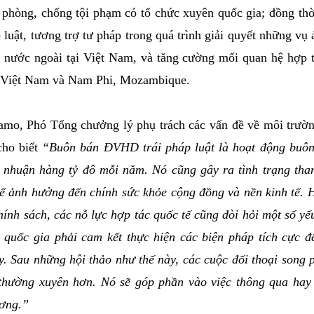
g phòng, chống tội phạm có tổ chức xuyên quốc gia; đồng th
 luật, tương trợ tư pháp trong quá trình giải quyết những vụ 
nước ngoài tại Việt Nam, và tăng cường mối quan hệ hợp t
ủa Việt Nam và Nam Phi, Mozambique.
mo, Phó Tổng chưởng lý phụ trách các vấn đề về môi trườ
cho biết
“Buôn bán ĐVHD trái pháp luật là hoạt động buôn
ợi nhuận hàng tỷ đô mỗi năm. Nó cũng gây ra tình trạng th
hể ảnh hưởng đến chính sức khỏe cộng đồng và nền kinh tế. 
hính sách, các nỗ lực hợp tác quốc tế cũng đòi hỏi một số yế
quốc gia phải cam kết thực hiện các biện pháp tích cực để
y. Sau những hội thảo như thế này, các cuộc đối thoại son
c thường xuyên hơn. Nó sẽ góp phần vào việc thông qua hay
ương.”