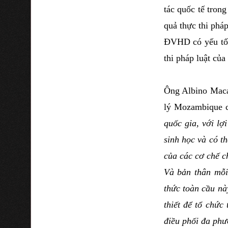
tác quốc tế tron
quả thực thi pháp
ĐVHD có yếu tố 
thi pháp luật c
Ông Albino Maca
lý Mozambique 
quốc gia, với l
sinh học và có t
của các cơ chế c
Và bản thân mỗi 
thức toàn cầu nà
thiết để tổ chứ
điều phối đa ph