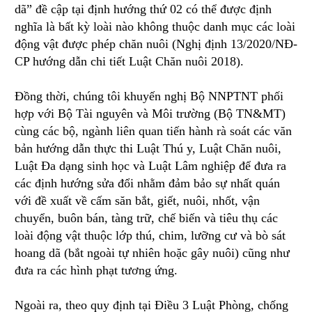
dã” đề cập tại định hướng thứ 02 có thể được định
nghĩa là bất kỳ loài nào không thuộc danh mục các loài
động vật được phép chăn nuôi (Nghị định 13/2020/NĐ-
CP hướng dẫn chi tiết Luật Chăn nuôi 2018).
Đồng thời, chúng tôi khuyến nghị Bộ NNPTNT phối
hợp với Bộ Tài nguyên và Môi trường (Bộ TN&MT)
cùng các bộ, ngành liên quan tiến hành rà soát các văn
bản hướng dẫn thực thi Luật Thú y, Luật Chăn nuôi,
Luật Đa dạng sinh học và Luật Lâm nghiệp để đưa ra
các định hướng sửa đổi nhằm đảm bảo sự nhất quán
với đề xuất về cấm săn bắt, giết, nuôi, nhốt, vận
chuyển, buôn bán, tàng trữ, chế biến và tiêu thụ các
loài động vật thuộc lớp thú, chim, lưỡng cư và bò sát
hoang dã (bắt ngoài tự nhiên hoặc gây nuôi) cũng như
đưa ra các hình phạt tương ứng.
Ngoài ra, theo quy định tại Điều 3 Luật Phòng, chống