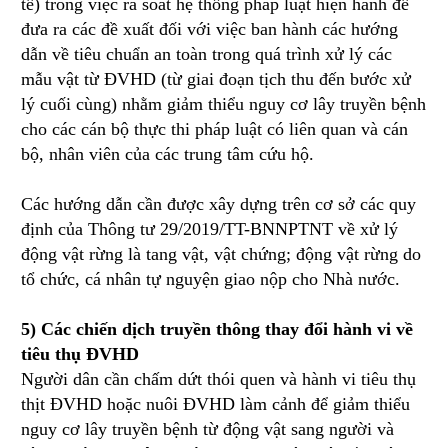
tế) trong việc rà soát hệ thống pháp luật hiện hành để
đưa ra các đề xuất đối với việc ban hành các hướng
dẫn về tiêu chuẩn an toàn trong quá trình xử lý các
mẫu vật từ ĐVHD (từ giai đoạn tịch thu đến bước xử
lý cuối cùng) nhằm giảm thiểu nguy cơ lây truyền bệnh
cho các cán bộ thực thi pháp luật có liên quan và cán
bộ, nhân viên của các trung tâm cứu hộ.
Các hướng dẫn cần được xây dựng trên cơ sở các quy
định của Thông tư 29/2019/TT-BNNPTNT về xử lý
động vật rừng là tang vật, vật chứng; động vật rừng do
tổ chức, cá nhân tự nguyện giao nộp cho Nhà nước.
5) Các chiến dịch truyền thông thay đổi hành vi về
tiêu thụ ĐVHD
Người dân cần chấm dứt thói quen và hành vi tiêu thụ
thịt ĐVHD hoặc nuôi ĐVHD làm cảnh để giảm thiểu
nguy cơ lây truyền bệnh từ động vật sang người và