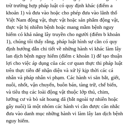
trừ trường hợp pháp luật có quy định khác (điểm a
khoản 1) và đưa vào hoặc cho phép đưa vào lãnh thổ
Việt Nam động vật, thực vật hoặc sản phẩm động vật,
thực vật bị nhiễm bệnh hoặc mang mầm bệnh nguy
hiểm có khả năng lây truyền cho người (điểm b khoản
1), chúng tôi thấy rằng, pháp luật hình sự cần có quy
định hướng dẫn chi tiết về những hành vi khác làm lây
lan dịch bệnh nguy hiểm (điểm c khoản 1) để tạo thuận
lợi cho việc áp dụng của các cơ quan thực thi pháp luật
trên thực tiễn để nhận diện và xử lý kịp thời các cá
nhân và pháp nhân vi phạm. Các hành vi săn bắt, giết,
nuôi, nhốt, vận chuyển, buôn bán, tàng trữ, chế biến,
và tiêu thụ các loài động vật thuộc lớp thú, chim,
lưỡng cư và bò sát hoang dã (bắt ngoài tự nhiên hoặc
gây nuôi) là một nhóm các hành vi cần được cân nhắc
đưa vào danh mục những hành vi làm lây lan dịch bệnh
nguy hiểm.