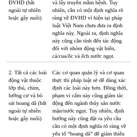
ĐVHD (bắt
và lây truyền mầm bệnh. Tuy
ngoài tự nhiên
nhiên, cần có một định nghĩa rõ
hoặc gây nuôi)
ràng về ĐVHD vì hiện tại pháp
luật Việt Nam chưa đưa ra định
nghĩa này. Ngoài ra, định nghĩa
này cũng cần tính đến tác động
đối với nhóm động vật biển,
cá/cua/ốc và ếch nước ngọt.
2. Tất cả các loài
Các cơ quan quản lý và cơ quan
động vật thuộc
thực thi pháp luật sẽ dễ dàng xác
lớp thú, chim,
định các loài này hơn. Đồng thời,
lưỡng cư và bò
phạm vi cấm này cũng giảm tác
sát hoang dã (bắt
động đến ngành thủy sản nước
ngoài tự nhiên
mặn/nước ngọt. Tuy nhiên, định
hoặc gây nuôi)
hướng này cũng đặt ra yêu cầu
cần có một định nghĩa rõ ràng về
yếu tố “hoang dã” để giảm thiểu