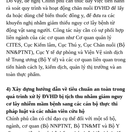
Do vậy, đề nghị Chính phủ cần thúc đẩy việc tiến hành
rà soát quy trình và hoạt động chăn nuôi ĐVHD để lấy
da hoặc dùng chế biến thuốc đông y, để đưa ra các
khuyến nghị nhằm giảm thiểu nguy cơ lây bệnh từ
động vật sang người. Công tác này cần có sự phối hợp
liên ngành của các cơ quan như Cơ quan quản lý
CITES, Cục Kiểm lâm, Cục Thú y, Cục Chăn nuôi (Bộ
NN&PTNT), Cục Y tế dự phòng và Viện Vệ sinh dịch
tễ Trung ương (Bộ Y tế) và các cơ quan liên quan trong
tiến hành cách ly, kiểm dịch, quản lý thị trường và an
toàn thực phẩm.
4) Xây dựng hướng dẫn về tiêu chuẩn an toàn trong
quá trình xử lý ĐVHD bị tịch thu nhằm giảm nguy
cơ lây nhiễm mầm bệnh sang các cán bộ thực thi
pháp luật và các nhân viên cứu hộ
Chính phủ cần có chỉ đạo cụ thể đối với một số bộ,
ngành, cơ quan (Bộ NNPTNT, Bộ TN&MT và Bộ Y