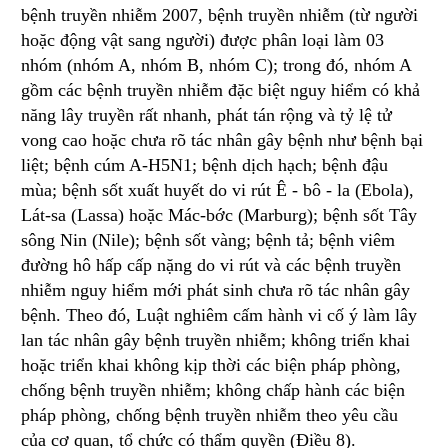
bệnh truyền nhiễm 2007, bệnh truyền nhiễm (từ người
hoặc động vật sang người) được phân loại làm 03
nhóm (nhóm A, nhóm B, nhóm C); trong đó, nhóm A
gồm các bệnh truyền nhiễm đặc biệt nguy hiểm có khả
năng lây truyền rất nhanh, phát tán rộng và tỷ lệ tử
vong cao hoặc chưa rõ tác nhân gây bệnh như bệnh bại
liệt; bệnh cúm A-H5N1; bệnh dịch hạch; bệnh đậu
mùa; bệnh sốt xuất huyết do vi rút Ê - bô - la (Ebola),
Lát-sa (Lassa) hoặc Mác-bớc (Marburg); bệnh sốt Tây
sông Nin (Nile); bệnh sốt vàng; bệnh tả; bệnh viêm
đường hô hấp cấp nặng do vi rút và các bệnh truyền
nhiễm nguy hiểm mới phát sinh chưa rõ tác nhân gây
bệnh. Theo đó, Luật nghiêm cấm hành vi cố ý làm lây
lan tác nhân gây bệnh truyền nhiễm; không triển khai
hoặc triển khai không kịp thời các biện pháp phòng,
chống bệnh truyền nhiễm; không chấp hành các biện
pháp phòng, chống bệnh truyền nhiễm theo yêu cầu
của cơ quan, tổ chức có thẩm quyền (Điều 8).