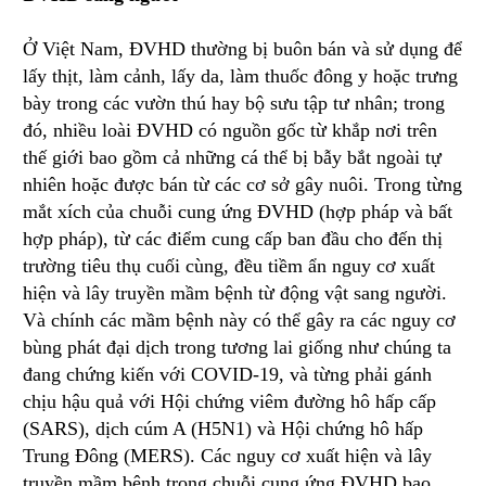
Ở Việt Nam, ĐVHD thường bị buôn bán và sử dụng để
lấy thịt, làm cảnh, lấy da, làm thuốc đông y hoặc trưng
bày trong các vườn thú hay bộ sưu tập tư nhân; trong
đó, nhiều loài ĐVHD có nguồn gốc từ khắp nơi trên
thế giới bao gồm cả những cá thể bị bẫy bắt ngoài tự
nhiên hoặc được bán từ các cơ sở gây nuôi. Trong từng
mắt xích của chuỗi cung ứng ĐVHD (hợp pháp và bất
hợp pháp), từ các điểm cung cấp ban đầu cho đến thị
trường tiêu thụ cuối cùng, đều tiềm ẩn nguy cơ xuất
hiện và lây truyền mầm bệnh từ động vật sang người.
Và chính các mầm bệnh này có thể gây ra các nguy cơ
bùng phát đại dịch trong tương lai giống như chúng ta
đang chứng kiến với COVID-19, và từng phải gánh
chịu hậu quả với Hội chứng viêm đường hô hấp cấp
(SARS), dịch cúm A (H5N1) và Hội chứng hô hấp
Trung Đông (MERS). Các nguy cơ xuất hiện và lây
truyền mầm bệnh trong chuỗi cung ứng ĐVHD bao