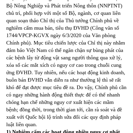
Bộ Nông Nghiệp và Phát triển Nông thôn (NNPTNT)
chủ trì, phối hợp với một số Bộ, ngành, cơ quan liên
quan soạn thảo Chỉ thị của Thủ tướng Chính phủ về
nghiêm cấm mua bán, tiêu thụ ĐVHD (Công văn số
1744/VPCP-KGVX ngày 6/3/2020 của Văn phòng
Chính phủ). Mục tiêu chiến lược của Chỉ thị này nhằm
đảm bảo Việt Nam có thể ngăn chặn sự bùng phát của
các bệnh lây từ động vật sang người thông qua xử lý,
xóa sổ các mắt xích có nguy cơ cao trong chuỗi cung
ứng ĐVHD. Tuy nhiên, nếu các hoạt động kinh doanh,
buôn bán ĐVHD vẫn diễn ra như thường lệ thì sẽ rất
khó để đạt được mục tiêu đề ra. Do vậy, Chính phủ cần
có ngay những hành động thiết thực để có thể nhanh
chóng hạn chế những nguy cơ xuất hiện các mầm
bệnh; đồng thời, trong thời gian tới, cần rà soát và đề
xuất với Quốc hội lộ trình sửa đổi các quy định pháp
luật liên quan.
1) Nghiêm cấm các hoạt động nhiều nguy cơ nhất