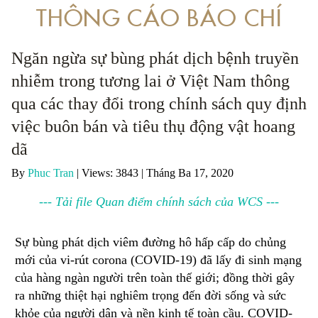
THÔNG CÁO BÁO CHÍ
 VỀ PHÒNG, CHỐNG RỬA TIỀN LIÊN QUAN ĐẾN BUÔN BÁN TRÁI PHÁP LUẬT
Ngăn ngừa sự bùng phát dịch bệnh truyền
ÁP DỤNG PHÁP LUẬT TRONG XÉT XỬ CÁC VỤ ÁN LIÊN QUAN ĐẾN ĐỘNG VẬT
nhiễm trong tương lai ở Việt Nam thông
qua các thay đổi trong chính sách quy định
việc buôn bán và tiêu thụ động vật hoang
dã
By
Phuc Tran
|
Views: 3843
| Tháng Ba 17, 2020
--- Tải file Quan điểm chính sách của WCS ---
Sự bùng phát dịch viêm đường hô hấp cấp do chủng
mới của vi-rút corona (COVID-19) đã lấy đi sinh mạng
của hàng ngàn người trên toàn thế giới; đồng thời gây
ra những thiệt hại nghiêm trọng đến đời sống và sức
khỏe của người dân và nền kinh tế toàn cầu. COVID-