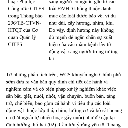
hoặc Phụ lục
sang người có nguồn gốc từ các
Công ước CITES
loài ĐVHD không thuộc danh
trong Thông báo
mục các loài được bảo vệ, ví dụ
296/TB-CTVN-
như dúi, cầy hương, nhím, khỉ.
HTQT của Cơ
Do vậy, định hướng này không
quan Quản lý
đủ mạnh để ngăn chặn sự xuất
CITES
hiện của các mầm bệnh lây từ
động vật sang người trong tương
lai.
Từ những phân tích trên, WCS khuyến nghị Chính phủ
sớm đưa ra văn bản quy định chi tiết các hành vi
nghiêm cấm và có biện pháp xử lý nghiêm khắc việc
săn bắt, giết, nuôi, nhốt, vận chuyển, buôn bán, tàng
trữ, chế biến, bao gồm cả hành vi tiêu thụ các loài
động vật thuộc lớp thú, chim, lưỡng cư và bò sát hoang
dã (bắt ngoài tự nhiên hoặc gây nuôi) như đề cập tại
định hướng thứ hai (02). Cần lưu ý rằng yếu tố “hoang