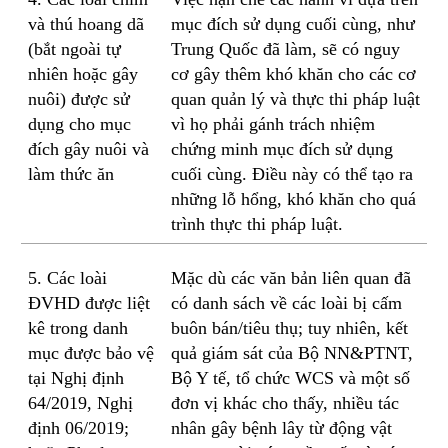
và thú hoang dã
mục đích sử dụng cuối cùng, như
(bắt ngoài tự
Trung Quốc đã làm, sẽ có nguy
nhiên hoặc gây
cơ gây thêm khó khăn cho các cơ
nuôi) được sử
quan quản lý và thực thi pháp luật
dụng cho mục
vì họ phải gánh trách nhiệm
đích gây nuôi và
chứng minh mục đích sử dụng
làm thức ăn
cuối cùng. Điều này có thể tạo ra
những lỗ hổng, khó khăn cho quá
trình thực thi pháp luật.
5. Các loài
Mặc dù các văn bản liên quan đã
ĐVHD được liệt
có danh sách về các loài bị cấm
kê trong danh
buôn bán/tiêu thụ; tuy nhiên, kết
mục được bảo vệ
quả giám sát của Bộ NN&PTNT,
tại Nghị định
Bộ Y tế, tổ chức WCS và một số
64/2019, Nghị
đơn vị khác cho thấy, nhiều tác
định 06/2019;
nhân gây bệnh lây từ động vật