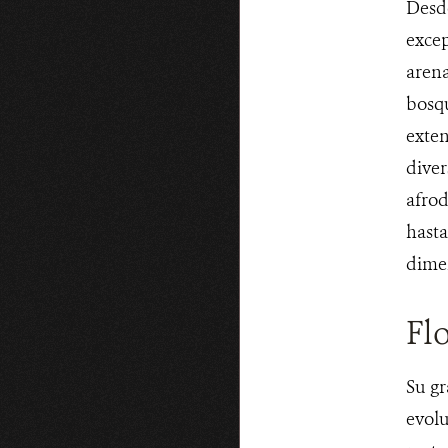
Desde
excep
arena
bosqu
exten
diver
afrod
hasta
dimen
Fl
Su gr
evolu