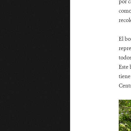
por c
como 
recol
El bo
repre
todos
Este 
tiene
Centr