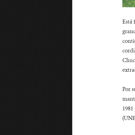
Está
grand
conti
cordi
Chucu
extra
Por s
manti
1981 
(UNE