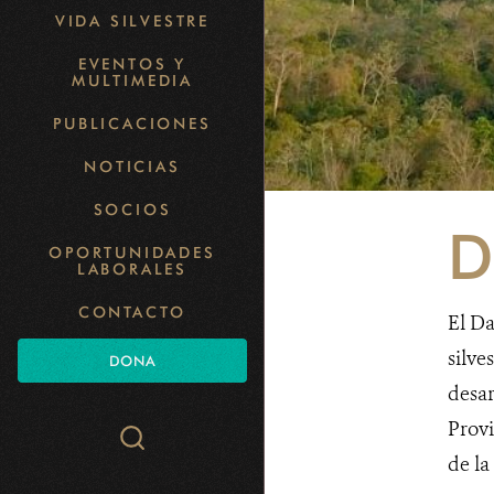
VIDA SILVESTRE
EVENTOS Y
MULTIMEDIA
PUBLICACIONES
NOTICIAS
SOCIOS
D
OPORTUNIDADES
LABORALES
CONTACTO
El Da
silve
DONA
desa
Provi
Search
de la
WCS.org