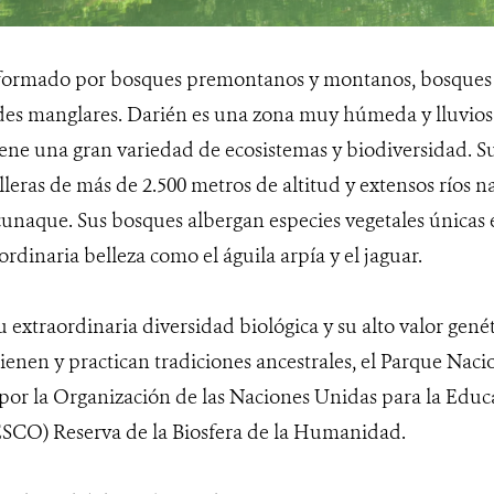
 formado por bosques premontanos y montanos, bosques
es manglares. Darién es una zona muy húmeda y lluviosa.
ene una gran variedad de ecosistemas y biodiversidad. S
lleras de más de 2.500 metros de altitud y extensos ríos n
naque. Sus bosques albergan especies vegetales únicas
ordinaria belleza como el águila arpía y el jaguar.
u extraordinaria diversidad biológica y su alto valor gen
enen y practican tradiciones ancestrales, el Parque Naci
por la Organización de las Naciones Unidas para la Educa
SCO) Reserva de la Biosfera de la Humanidad.