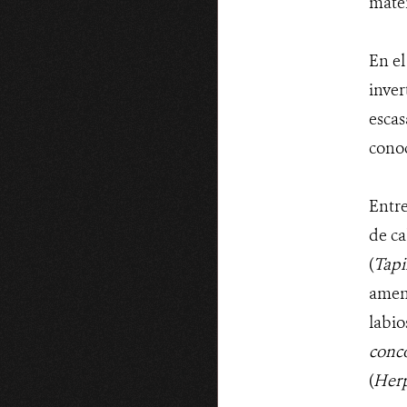
mater
En el
inver
escas
conoc
Entr
de ca
(
Tapi
amen
labio
conc
(
Herp