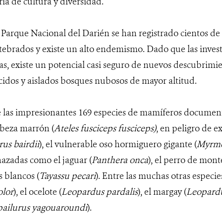
ia de cultura y diversidad.
 Parque Nacional del Darién se han registrado cientos de
tebrados y existe un alto endemismo. Dado que las invest
as, existe un potencial casi seguro de nuevos descubrimi
idos y aislados bosques nubosos de mayor altitud.
e las impresionantes 169 especies de mamíferos documen
beza marrón (
Ateles fusciceps fusciceps)
, en peligro de e
rus bairdii
), el vulnerable oso hormiguero gigante (
Myrme
azadas como el jaguar (
Panthera onca
), el perro de mont
s blancos (
Tayassu pecari
). Entre las muchas otras especi
olor
), el ocelote (
Leopardus pardalis
), el margay (
Leopardu
ailurus yagouaroundi
).