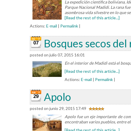
La expedición científica boliviana, I
Parque Nacional Madidi. La rana fue 
asombrosa vida silvestre en lo que s
[Read the rest of this article...]
Actions:
E-mail
|
Permalink
|
Bosques secos del r
07
posted on julio 07, 2015 16:01
En el interior de Madidi está el bosq
[Read the rest of this article...]
Actions:
E-mail
|
Permalink
|
Apolo
29
posted on junio 29, 2015 17:49
Apolo fue un eje importante de comu
encontraban varios pueblos, entre el
[Read the rest of this article...]