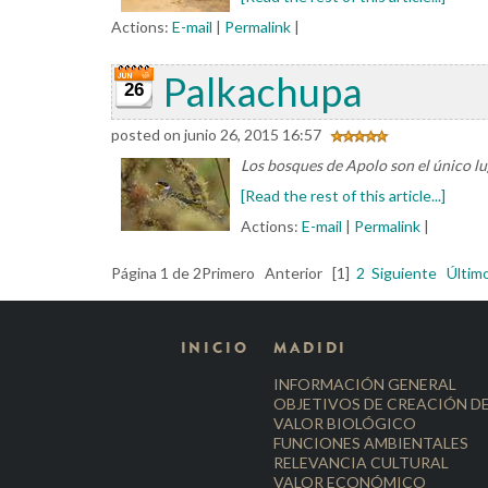
Actions:
E-mail
|
Permalink
|
Palkachupa
26
posted on junio 26, 2015 16:57
Los bosques de Apolo son el único lu
[Read the rest of this article...]
Actions:
E-mail
|
Permalink
|
Página 1 de 2
Primero
Anterior
[1]
2
Siguiente
Últim
INICIO
MADIDI
INFORMACIÓN GENERAL
OBJETIVOS DE CREACIÓN D
VALOR BIOLÓGICO
FUNCIONES AMBIENTALES
RELEVANCIA CULTURAL
VALOR ECONÓMICO