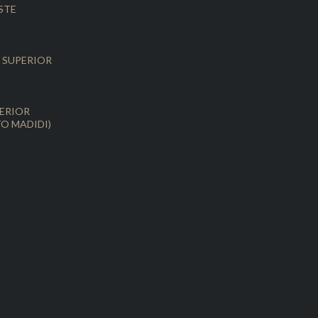
STE
 SUPERIOR
S
ERIOR
O MADIDI)
S