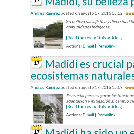
Madidi, su belleza 
17
Andres Ramirez
posted on agosto 17, 2016 15:12
S
u belleza paisajística y diversidad
comunidades indígenas
.
[Read the rest of this article...]
Actions:
E-mail
|
Permalink
|
Madidi es crucial p
17
ecosistemas naturale
Andres Ramirez
posted on agosto 17, 2016 15:09
Es crucial para asegurar las funciones
adaptación
y mitigación al cambio cl
[Read the rest of this article...]
Actions:
E-mail
|
Permalink
|
Madidi ha sido un 
17