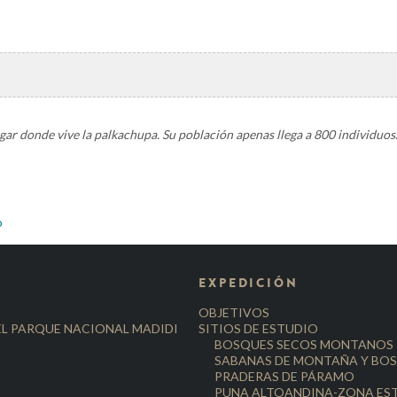
gar donde vive la
palkachupa. Su población apenas llega a 800 individuos
o
EXPEDICIÓN
OBJETIVOS
EL PARQUE NACIONAL MADIDI
SITIOS DE ESTUDIO
BOSQUES SECOS MONTANOS
SABANAS DE MONTAÑA Y BOS
PRADERAS DE PÁRAMO
PUNA ALTOANDINA-ZONA ES