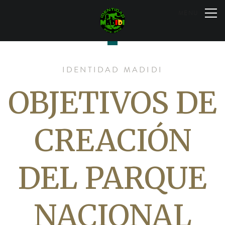
Skip
to
MENU
content
IDENTIDAD MADIDI
OBJETIVOS DE
CREACIÓN
DEL PARQUE
NACIONAL