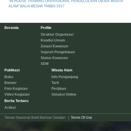
“IN HOUSE TRAINING OPERASIONAL PENGELOLAAN OBJEK WISATA
ALAM” BALAI BESAR TNBBS 2017
Beranda
Profile
Struktur Organisasi
Kondisi Umum
Zonasi Kawasan
Sejarah Pengelolaan
Status Kawasan
SDM
Publikasi
Wisata Alam
Buku
Info Pengunjung
Banner
Tarif
Foto Kegiatan
Perijinan
Video Kegiatan
Simaksi Online
Berita Terbaru
Artikel
Taman Nasional Bukit Barisan Selatan
|
Terms Of Use