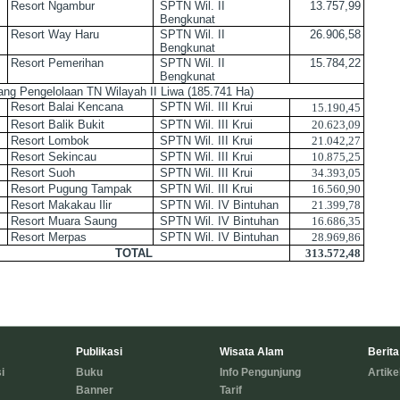
Resort Ngambur
SPTN
Wil.
I
I
13.757,99
Bengkunat
Resort Way Haru
SPTN
Wil.
I
I
26.906,58
Bengkunat
Resort Pemerihan
SPTN
Wil.
I
I
15.784,22
Bengkunat
ang Pengelolaan TN Wilayah II Liwa (
185.741 Ha
)
Resort Balai Kencana
SPTN
Wil.
III
Krui
15.190,45
Resort Balik Bukit
SPTN
Wil.
III
Krui
20.623,09
Resort Lombok
SPTN
Wil.
III
Krui
21.042,27
Resort Sekincau
SPTN
Wil.
III
Krui
10.875,25
Resort Suoh
SPTN
Wil.
III
Krui
34.393,05
Resort Pugung Tampak
SPTN
Wil.
III
Krui
16.560,90
Resort Makakau Ilir
SPTN
Wil. IV Bintuhan
21.399,78
Resort Muara Saung
SPTN
Wil. IV Bintuhan
16.686,35
Resort Merpas
SPTN
Wil. IV Bintuhan
28.969,86
TOTAL
313.572,48
Publikasi
Wisata Alam
Berita
i
Buku
Info Pengunjung
Artike
Banner
Tarif