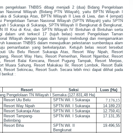
am pengelolaan TNBBS dibagi menjadi 2 (dua) Bidang Pengelolaan
an Nasional Wilayah (Bidang PTN Wilayah), yaitu BPTN Wilayah I
ka di Sukaraja Atas, BPTN Wilayah II Liwa di Liwa, dan 4 (empat)
si Pengelolaan Taman Nasional Wilayah (SPTN Wilayah) yaitu SPTN
yah I Sukaraja di Sukaraja, SPTN Wilayah II Bengkunat di Bengkunat,
 III Krui di Krui, dan SPTN Wilayah IV Bintuhan di Bintuhan serta
gi dalam unit terkecil 17 (tujuh belas) resort Pengelolaan Taman
ional Wilayah dengan tugas dan fungsi melindungi dan mengamankan
uruh kawasan TNBBS dalam mewujudkan pelestarian sumberdaya alam
ju pemanfaatan yang berkelanjutan. Ketujuh belas resort tersebut
iputi Ulu Belu Resort Sukaraja Atas, Resort Way Nipah, Resort
pang, Resort Way Haru, Resort Pemerihan, Resort Ngambur, Resort
a, Resort Balai Kencana, Resort Pugung Tampak, Resort Merpas,
rt Muara Sahung, Resort Makakau Ilir, Resort Lombok, Resort Balik
t, Resort Sekincau, Resort Suoh. Secara lebih rinci dapat dilihat pada
l berikut :
.
Resort
Seksi
Luas
(Ha)
ang Pengelolaan TN Wilayah I Semaka (
127.831,48 Ha
)
Resort Ulu Belu
SPTN
Wil.
I
Sukaraja
7.176,15
Resort Way Nipah
SPTN
Wil.
I
Sukaraja
14.189,23
Resort Sukaraja Atas
SPTN
Wil.
I
Sukaraja
12.759,41
Resort Tampang
-
SPTN
Wil.
I
Sukaraja
17.131,35
Belimbing
Resort Biha
SPTN
Wil.
I
I
19.496,55
Bengkunat