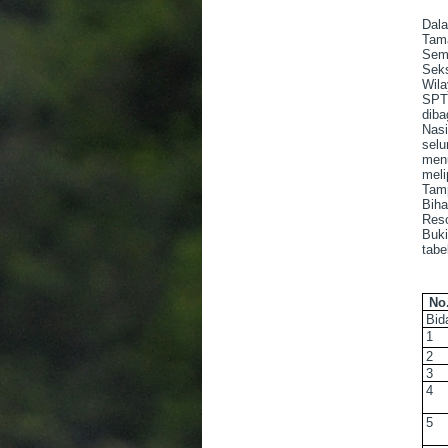
Dal
Tam
Sema
Sek
Wila
SPTN
diba
Nas
sel
menu
mel
Tam
Bih
Reso
Buki
tabe
No
Bid
1
2
3
4
5