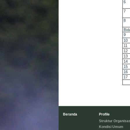
6
7
8
Bid
9
10
11
12
13
14
15
16
17
Beranda
Profile
Struktur Organisas
Kondisi Umum