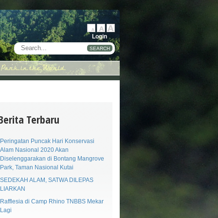
Login
SEARCH
Berita Terbaru
Peringatan Puncak Hari Konservasi
Alam Nasional 2020 Akan
Diselenggarakan di Bontang Mangrove
Park, Taman Nasional Kutai
SEDEKAH ALAM, SATWA DILEPAS
LIARKAN
Rafflesia di Camp Rhino TNBBS Mekar
Lagi