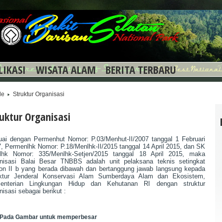
LIKASI
WISATA ALAM
BERITA TERBARU
le
Struktur Organisasi
ruktur Organisasi
ai dengan Permenhut Nomor: P.03/Menhut-II/2007 tanggal 1 Februari
, Permenlhk Nomor: P.18/Menlhk-II/2015 tanggal 14 April 2015, dan SK
lhk Nomor: 335/Menlhk-Setjen/2015 tanggal 18 April 2015, maka
nisasi Balai Besar
TNBBS adalah unit pelaksana teknis setingkat
on II b yang berada dibawah dan bertanggung jawab langsung kepada
ektur Jenderal Konservasi Alam Sumberdaya Alam dan Ekosistem,
enterian Lingkungan Hidup dan Kehutanan RI dengan
struktur
nisasi sebagai berikut :
k Pada Gambar untuk memperbesar