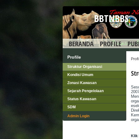
BBTNBBS
BERANDA
PROFILE
PUB
Profile
Profi
Struktur Organisasi
St
Kondisi Umum
Zonasi Kawasan
Sesu
Sejarah Pengelolaan
2007
Men
Status Kawasan
orga
esel
SDM
Dir
Kem
Admin Login
orga
Kli