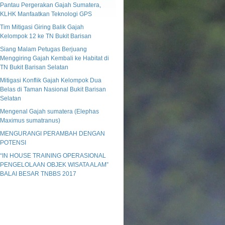
Pantau Pergerakan Gajah Sumatera,
KLHK Manfaatkan Teknologi GPS
Tim Mitigasi Giring Balik Gajah
Kelompok 12 ke TN Bukit Barisan
Siang Malam Petugas Berjuang
Menggiring Gajah Kembali ke Habitat di
TN Bukit Barisan Selatan
Mitigasi Konflik Gajah Kelompok Dua
Belas di Taman Nasional Bukit Barisan
Selatan
Mengenal Gajah sumatera (Elephas
Maximus sumatranus)
MENGURANGI PERAMBAH DENGAN
POTENSI
“IN HOUSE TRAINING OPERASIONAL
PENGELOLAAN OBJEK WISATA ALAM”
BALAI BESAR TNBBS 2017