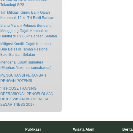
Teknologi GPS
Tim Mitigasi Giring Balik Gajah
Kelompok 12 ke TN Bukit Barisan
Siang Malam Petugas Berjuang
Menggiring Gajah Kembali ke
Habitat di TN Bukit Barisan Selatan
Mitigasi Konflik Gajah Kelompok
Dua Belas di Taman Nasional
Bukit Barisan Selatan
Mengenal Gajah sumatera
(Elephas Maximus sumatranus)
MENGURANGI PERAMBAH
DENGAN POTENSI
“IN HOUSE TRAINING
OPERASIONAL PENGELOLAAN
OBJEK WISATA ALAM” BALAI
BESAR TNBBS 2017
Publikasi
Wisata Alam
Berita