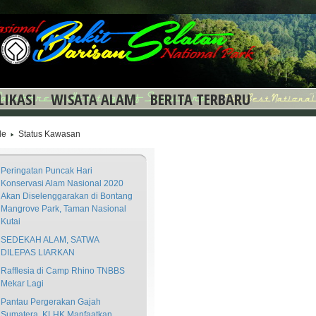
LIKASI
WISATA ALAM
BERITA TERBARU
le
Status Kawasan
Peringatan Puncak Hari
Konservasi Alam Nasional 2020
Akan Diselenggarakan di Bontang
Mangrove Park, Taman Nasional
Kutai
SEDEKAH ALAM, SATWA
DILEPAS LIARKAN
Rafflesia di Camp Rhino TNBBS
Mekar Lagi
Pantau Pergerakan Gajah
Sumatera, KLHK Manfaatkan