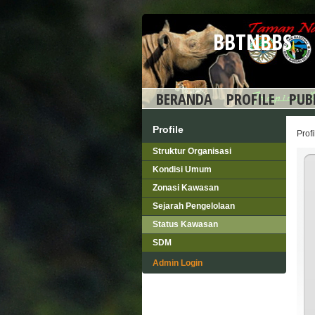
BBTNBBS
BERANDA
PROFILE
PUB
Profile
Profi
Struktur Organisasi
Kondisi Umum
Zonasi Kawasan
Sejarah Pengelolaan
Status Kawasan
SDM
Admin Login