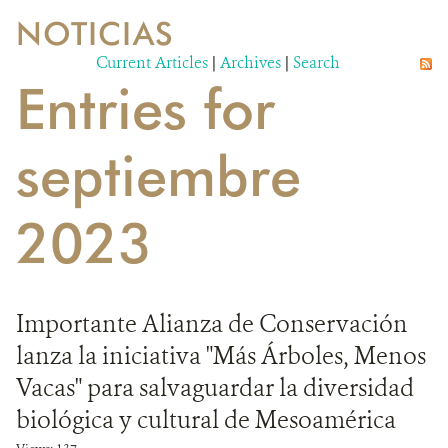
NOTICIAS
VIDA SILVESTRE
Current Articles
|
Archives
|
Search
Entries for
EVENTOS Y MULTIMEDIA
PUBLICACIONES
septiembre
NOTICIAS
2023
SOCIOS
OPORTUNIDADES LABORALES
Importante Alianza de Conservación
CONTACTO
lanza la iniciativa "Más Árboles, Menos
DONA
Vacas" para salvaguardar la diversidad
biológica y cultural de Mesoamérica