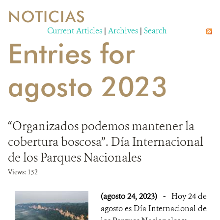
NOTICIAS
VIDA SILVESTRE
Current Articles
|
Archives
|
Search
Entries for
EVENTOS Y MULTIMEDIA
PUBLICACIONES
agosto 2023
NOTICIAS
SOCIOS
“Organizados podemos mantener la
OPORTUNIDADES LABORALES
cobertura boscosa”. Día Internacional
de los Parques Nacionales
CONTACTO
Views: 152
DONA
(agosto 24, 2023)
-
Hoy 24 de
agosto es Día Internacional de