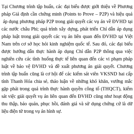
Tại Chương trình tập huấn, các đại biểu được giới thiệu về Phương
pháp Giả định cần chứng minh (Points to Prove – P2P) và hiệu quả
áp dụng phương pháp P2P trong giải quyết các vụ án về ĐVHD tại
các nước châu Phi; quá trình xây dựng, phát triển Chỉ dẫn áp dụng
pháp luật trong giải quyết các vụ án liên quan đến ĐVHD tại Việt
Nam trên cơ sở học hỏi kinh nghiệm quốc tế. Sau đó, các đại biểu
được hướng dẫn thực hành áp dụng Chỉ dẫn P2P thông qua việc
nghiên cứu các tình huống thực tế liên quan đến các vi phạm pháp
luật về bảo vệ ĐVHD và đề xuất phương án giải quyết. Chương
trình tập huấn cũng là cơ hội để các kiểm sát viên VKSND hai cấp
tỉnh Thanh Hóa chia sẻ, thảo luận về những khó khăn, vướng mắc
gặp phải trong quá trình thực hành quyền công tố (THQCT), kiểm
sát việc giải quyết vụ án liên quan đến ĐVHD cũng như hoạt động
thu thập, bảo quản, phục hồi, đánh giá và sử dụng chứng cứ là dữ
liệu điện tử trong vụ án hình sự.