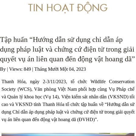
TIN HOẠT ĐỘNG
 VỀ PHÒNG, CHỐNG RỬA TIỀN LIÊN QUAN ĐẾN BUÔN BÁN TRÁI PHÁP LUẬT
ÁP DỤNG PHÁP LUẬT TRONG XÉT XỬ CÁC VỤ ÁN LIÊN QUAN ĐẾN ĐỘNG VẬT
Tập huấn “Hướng dẫn sử dụng chỉ dẫn áp
dụng pháp luật và chứng cứ điện tử trong giải
quyết vụ án liên quan đến động vật hoang dã”
By
|
Views: 849
| Tháng Mười Một 04, 2023
Thanh Hóa, ngày 2-3/11/2023, tổ chức Wildlife Conservation
Society (WCS), Văn phòng Việt Nam phối hợp cùng Vụ Pháp chế
và Quản lý khoa học (Vụ 14), Viện kiểm sát nhân dân (VKSND) tối
cao và VKSND tỉnh Thanh Hóa tổ chức tập huấn về “Hướng dẫn sử
dụng Chỉ dẫn áp dụng pháp luật và chứng cứ điện tử trong giải quyết
vụ án liên quan đến động vật hoang dã (ĐVHD)”.