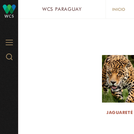
Skip
WCS PARAGUAY
INICIO
to
WCS
main
content
MENU
Search
WCS.org
JAGUARETÉ