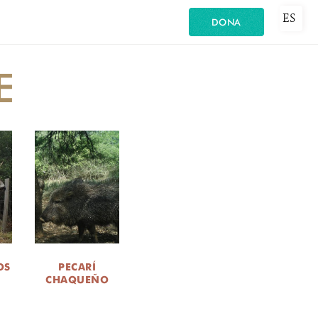
ES
DONA
E
OS
PECARÍ
S
CHAQUEÑO