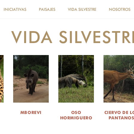
INICIATIVAS
PAISAJES
VIDA SILVESTRE
NOSOTROS
VIDA SILVESTR
MBOREVI
OSO
CIERVO DE L
HORMIGUERO
PANTANO