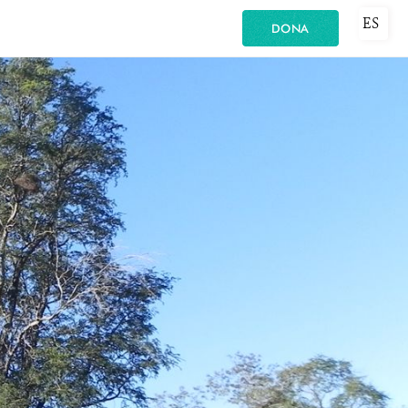
ES
DONA