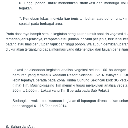
6. Tinggi pohon, untuk menentukan stratifikasi dan menduga vo
tegakan.
7. Pemetaan lokasi individu tiap jenis tumbuhan atau pohon untuk
spasial pada berbagai area.
Pada dasarnya hampir semua kegiatan pengukuran untuk analisis vegetasi d
terhadap jenis-jenisnya, kerapatan atau jumlah individu per jenis, frekuensi k
batang atau luas penutupan tajuk dan tinggi pohon. Walaupun demikian, para
diukur akan tergantung pada informasi yang dikehendaki dan tujuan penelitian
Lokasi pelaksanaan kegiatan analisa vegetasi seluas 100 ha dengan 
berhutan yang termasuk kedalam Resort Sekincau, SPTN Wilayah III Kru
lebih tepatnya berada pada Zona Rimba Gunung Sekincau Blok 3G Petak 
(lima) Tim. Masing-masing Tim memiliki tugas melakukan analisa vegeta
200 m x 1.000 m. Lokasi yang Tim II berada pada Sub Petak 2.
Sedangkan waktu pelaksanaan kegiatan di lapangan direncanakan selama
pada tanggal 6 – 15 Februari 2014.
B. Bahan dan Alat