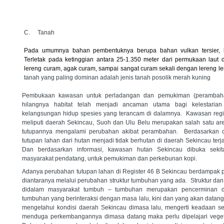
C.
Tanah
Pada umumnya bahan pembentuknya berupa bahan vulkan tersier, 
Terletak pada ketinggian antara 25-1.350 meter dari permukaan lau
lereng curam, agak curam, sampai sangat curam sekali dengan lereng le
tanah yang paling dominan adalah jenis tanah posolik merah kuning
Pembukaan kawasan untuk perladangan dan pemukiman (perambah
hilangnya habitat telah menjadi ancaman utama bagi kelestar
kelangsungan hidup spesies yang terancam di dalamnya. Kawasan regi
meliputi daerah Sekincau, Suoh dan Ulu Belu merupakan salah satu ar
tutupannya mengalami perubahan akibat perambahan. Berdasarkan cit
tutupan lahan dari hutan menjadi tidak berhutan di daerah Sekincau ter
Dan berdasarkan informasi, kawasan hutan Sekincau dibuka sekit
masyarakat pendatang, untuk pemukiman dan perkebunan kopi.
Adanya perubahan tutupan lahan di Register 46 B Sekincau berdampak 
diantaranya melalui perubahan struktur tumbuhan yang ada. S
truktur da
didalam masyarakat tumbuh – tumbuhan merupakan pencerminan dar
tumbuhan yang berinteraksi dengan masa lalu, kini dan yang akan datang
mengetahui kondisi daerah Sekincau dimasa lalu, mengerti keadaan se
menduga perkembangannya dimasa datang maka perlu dipelajari veget