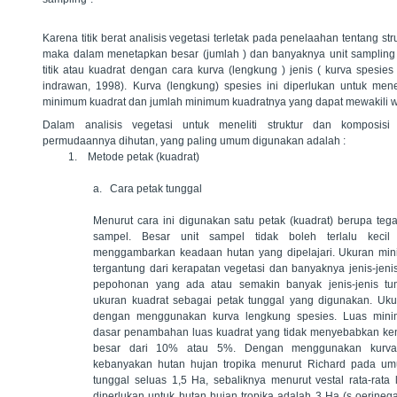
Karena titik berat analisis vegetasi terletak pada penelaahan tentang str
maka dalam menetapkan besar (jumlah ) dan banyaknya unit sampling
titik atau kuadrat dengan cara kurva (lengkung ) jenis ( kurva spesies
indrawan, 1998). Kurva (lengkung) spesies ini diperlukan untuk men
minimum kuadrat dan jumlah minimum kuadratnya yang dapat mewakili wil
Dalam analisis vegetasi untuk meneliti struktur dan komposis
permudaannya dihutan, yang paling umum digunakan adalah :
1.
Metode petak (kuadrat)
a. Cara petak tunggal
Menurut cara ini digunakan satu petak (kuadrat) berupa teg
sampel. Besar unit sampel tidak boleh terlalu kecil
menggambarkan keadaan hutan yang dipelajari. Ukuran min
tergantung dari kerapatan vegetasi dan banyaknya jenis-jen
pepohonan yang ada atau semakin banyak jenis-jenis t
ukuran kuadrat sebagai petak tunggal yang digunakan. Uk
dengan menggunakan kurva lengkung spesies. Luas mini
dasar penambahan luas kuadrat yang tidak menyebabkan kena
besar dari 10% atau 5%. Dengan menggunakan kurva 
kebanyakan hutan hujan tropika menurut Richard pada um
tunggal seluas 1,5 Ha, sebaliknya menurut vestal rata-rata
diperlukan untuk hutan hujan tropika adalah 3 Ha (s oerineg