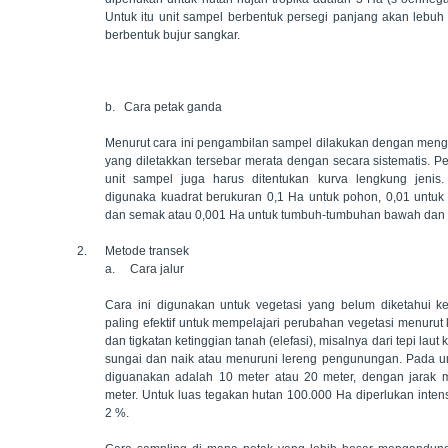
Untuk itu unit sampel berbentuk persegi panjang akan lebuh e
berbentuk bujur sangkar.
b. Cara petak ganda
Menurut cara ini pengambilan sampel dilakukan dengan men
yang diletakkan tersebar merata dengan secara sistematis. P
unit sampel juga harus ditentukan kurva lengkung jenis.
digunaka kuadrat berukuran 0,1 Ha untuk pohon, 0,01 untu
dan semak atau 0,001 Ha untuk tumbuh-tumbuhan bawah dan s
2.
Metode transek
a.
Cara jalur
Cara ini digunakan untuk vegetasi yang belum diketahui 
paling efektif untuk mempelajari perubahan vegetasi menurut 
dan tigkatan ketinggian tanah (elefasi), misalnya dari tepi la
sungai dan naik atau menuruni lereng pengunungan. Pada u
diguanakan adalah 10 meter atau 20 meter, dengan jarak 
meter. Untuk luas tegakan hutan 100.000 Ha diperlukan intens
2 %.