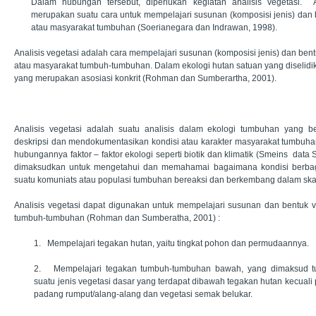
Dalam hubungan tersebut, diperlukan kegiatan analisis vegetasi. A
merupakan suatu cara untuk mempelajari susunan (komposisi jenis) dan be
atau masyarakat tumbuhan (Soerianegara dan Indrawan, 1998).
Analisis vegetasi adalah cara mempelajari susunan (komposisi jenis) dan bentu
atau masyarakat tumbuh-tumbuhan. Dalam ekologi hutan satuan yang diselidik
yang merupakan asosiasi konkrit (Rohman dan
Sumberartha, 2001).
Analisis vegetasi adalah suatu analisis dalam ekologi tumbuhan yang b
deskripsi dan mendokumentasikan kondisi atau karakter masyarakat tumbuha
hubungannya faktor – faktor ekologi seperti biotik dan klimatik (Smeins
data S
dimaksudkan untuk mengetahui dan memahamai bagaimana kondisi berbaga
suatu komuniats atau populasi tumbuhan bereaksi dan berkembang dalam ska
Analisis vegetasi dapat digunakan untuk mempelajari susunan dan bentuk v
tumbuh-tumbuhan (Rohman dan Sumberatha, 2001) :
1. Mempelajari tegakan hutan, yaitu tingkat pohon dan permudaannya.
2. Mempelajari tegakan tumbuh-tumbuhan bawah, yang dimaksud 
suatu jenis vegetasi dasar yang terdapat dibawah tegakan hutan kecual
padang rumput/alang-alang dan vegetasi semak belukar.