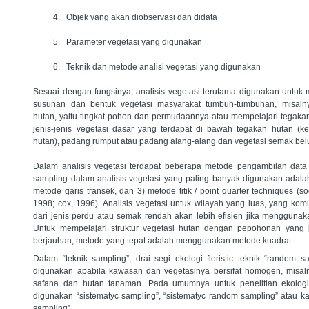
4. Objek yang akan diobservasi dan didata
5. Parameter vegetasi yang digunakan
6. Teknik dan metode analisi vegetasi yang digunakan
Sesuai dengan fungsinya, analisis vegetasi terutama digunakan untuk m
susunan dan bentuk vegetasi masyarakat tumbuh-tumbuhan, misaln
hutan, yaitu tingkat pohon dan permudaannya atau mempelajari tegaka
jenis-jenis vegetasi dasar yang terdapat di bawah tegakan hutan (
hutan), padang rumput atau padang alang-alang dan vegetasi semak bel
Dalam analisis vegetasi terdapat beberapa metode pengambilan data
sampling dalam analisis vegetasi yang paling banyak digunakan adalah
metode garis transek, dan 3) metode titik / point quarter techniques (
1998; cox, 1996). Analisis vegetasi untuk wilayah yang luas, yang komu
dari jenis perdu atau semak rendah akan lebih efisien jika menggunak
Untuk mempelajari struktur vegetasi hutan dengan pepohonan yang 
berjauhan, metode yang tepat adalah menggunakan metode kuadrat.
Dalam “teknik sampling”, drai segi ekologi floristic teknik “random
digunakan apabila kawasan dan vegetasinya bersifat homogen, misa
safana dan hutan tanaman. Pada umumnya untuk penelitian ekologi
digunakan “sistematyc sampling”, “sistematyc random sampling” atau 
sampling”.