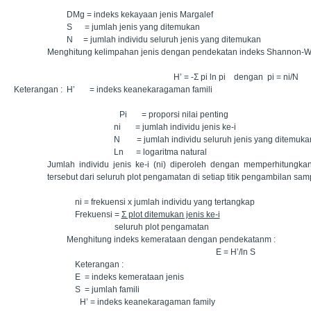
DMg = indeks kekayaan jenis Margalef
S = jumlah jenis yang ditemukan
N = jumlah individu seluruh jenis yang ditemukan
Menghitung kelimpahan jenis dengan pendekatan indeks Shannon-W
H’ = -Σ pi ln pi dengan pi = ni/N
Keterangan :
H’ = indeks keanekaragaman famili
Pi = proporsi nilai penting
ni = jumlah individu jenis ke-i
N = jumlah individu seluruh jenis yang ditemuka
Ln = logaritma natural
Jumlah individu jenis ke-i (ni) diperoleh dengan memperhitungkan
tersebut dari seluruh plot pengamatan di setiap titik pengambilan samp
ni = frekuensi x jumlah individu yang tertangkap
Frekuensi =
Σ plot ditemukan jenis ke-i
seluruh plot pengamatan
Menghitung indeks kemerataan dengan pendekatanm :
E = H’/ln S
Keterangan :
E = indeks kemerataan jenis
S = jumlah famili
H’ = indeks keanekaragaman family