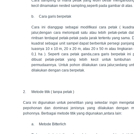
Cara sampling di mana petak yang lebih besar mengandung
kecil dinamakan nested sampling,seperti pada gambar di atas.
b.
Cara garis berpetak
Cara ini dianggap sebagai modifikasi cara petak ( kuadr
jalur,dengan cara melompati satu atau lebih petak-petak dala
rintisan terdapat petak-petak pada jarak tertentu yang sama. 
kuadrat sebagai unit sampel dapat berbentuk persegi panjan
luasnya 10 x 10 m, 20 x 20 m, atau 20 x 50 m atau lingkaran 
0,1 ha ). Seperti cara petak ganda,cara garis berpetak in
dibuat petak-petak yang lebih kecil untuk tumbuhan
permudaannya. Untuk pohon dilakukan cara jalur,sedang unt
dilakukan dengan cara berpetak.
2.
Metode titik ( tanpa petak )
Cara ini digunakan untuk penelitian yang sekedar ingin mengeta
pepohonan dan dominasi jenisnya yang dilakukan dengan m
pohonnya. Berbagai metode titik yang digunakan,antara lain:
a.
Metode Bitterlich