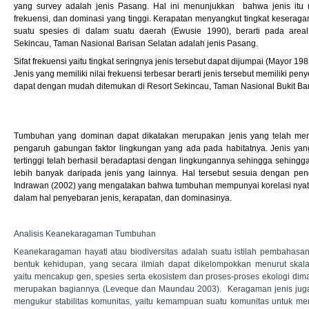
yang survey adalah jenis Pasang. Hal ini menunjukkan bahwa jenis itu me
frekuensi, dan dominasi yang tinggi. Kerapatan menyangkut tingkat keseraga
suatu spesies di dalam suatu daerah (Ewusie 1990), berarti pada area
Sekincau, Taman Nasional Barisan Selatan adalah jenis Pasang.
Sifat frekuensi yaitu tingkat seringnya jenis tersebut dapat dijumpai (Mayor 
Jenis yang memiliki nilai frekuensi terbesar berarti jenis tersebut memiliki p
dapat dengan mudah ditemukan di Resort Sekincau, Taman Nasional Bukit Bar
Tumbuhan yang dominan dapat dikatakan merupakan jenis yang telah meny
pengaruh gabungan faktor lingkungan yang ada pada habitatnya. Jenis yang
tertinggi telah berhasil beradaptasi dengan lingkungannya sehingga sehingga
lebih banyak daripada jenis yang lainnya. Hal tersebut sesuia dengan pe
Indrawan (2002) yang mengatakan bahwa tumbuhan mempunyai korelasi nya
dalam hal penyebaran jenis, kerapatan, dan dominasinya.
Analisis Keanekaragaman Tumbuhan
Keanekaragaman hayati atau biodiversitas adalah suatu istilah pembaha
bentuk kehidupan, yang secara ilmiah dapat dikelompokkan menurut skala 
yaitu mencakup gen, spesies serta ekosistem dan proses-proses ekologi dim
merupakan bagiannya (Leveque dan Maundau 2003). Keragaman jenis juga
mengukur stabilitas komunitas, yaitu kemampuan suatu komunitas untuk menj