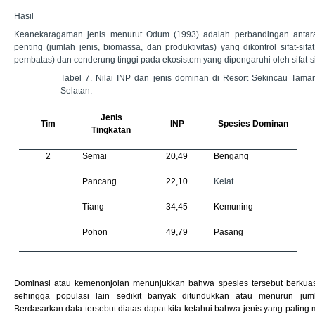
Hasil
Keanekaragaman jenis menurut Odum (1993) adalah perbandingan antara 
penting (jumlah jenis, biomassa, dan produktivitas) yang dikontrol sifat-sifat
pembatas) dan cenderung tinggi pada ekosistem yang dipengaruhi oleh sifat-sif
Tabel 7. Nilai INP dan jenis dominan di Resort Sekincau Taman
Selatan.
Jenis
Tim
INP
Spesies Dominan
Tingkatan
2
Semai
20,49
Bengang
Pancang
22,10
Kelat
Tiang
34,45
Kemuning
Pohon
49,79
Pasang
Dominasi atau kemenonjolan menunjukkan bahwa spesies tersebut berkuas
sehingga populasi lain sedikit banyak ditundukkan atau menurun jum
Berdasarkan data tersebut diatas dapat kita ketahui bahwa jenis yang paling