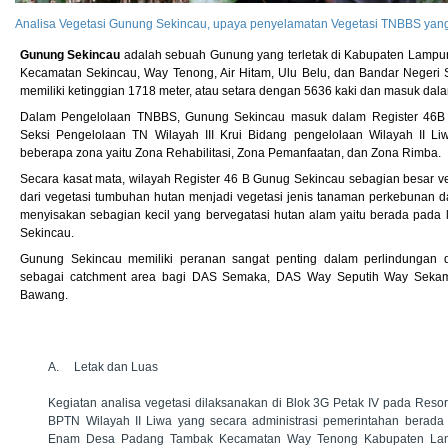
Analisa Vegetasi Gunung Sekincau, upaya penyelamatan Vegetasi TNBBS yang
Gunung Sekincau
adalah sebuah Gunung yang terletak di Kabupaten Lampun
Kecamatan Sekincau, Way Tenong, Air Hitam, Ulu Belu, dan Bandar Neger
memiliki ketinggian 1718 meter, atau setara dengan 5636 kaki dan masuk dala
Dalam Pengelolaan TNBBS, Gunung Sekincau masuk dalam Register 46B
Seksi Pengelolaan TN Wilayah III Krui Bidang pengelolaan Wilayah II L
beberapa zona yaitu Zona Rehabilitasi, Zona Pemanfaatan, dan Zona Rimba.
Secara kasat mata, wilayah Register 46 B Gunug Sekincau sebagian besar v
dari vegetasi tumbuhan hutan menjadi vegetasi jenis tanaman perkebunan d
menyisakan sebagian kecil yang bervegatasi hutan alam yaitu berada pada
Sekincau.
Gunung Sekincau memiliki peranan sangat penting dalam perlindungan 
sebagai catchment area bagi DAS Semaka, DAS Way Seputih Way Seka
Bawang.
A.
Letak dan Luas
Kegiatan analisa vegetasi dilaksanakan di Blok 3G Petak IV pada Resor
BPTN Wilayah II Liwa yang secara administrasi pemerintahan berada 
Enam Desa Padang Tambak Kecamatan Way Tenong Kabupaten Lam