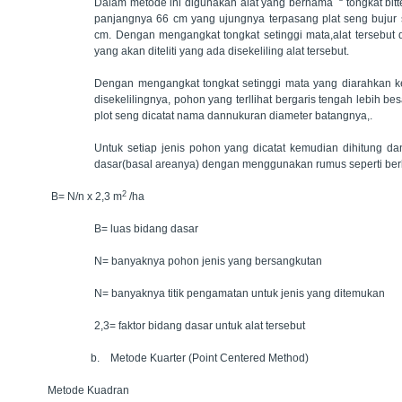
Dalam metode ini digunakan alat yang bernama “ tongkat bitterl
panjangnya 66 cm yang ujungnya terpasang plat seng bujur 
cm. Dengan mengangkat tongkat setinggi mata,alat tersebut
yang akan diteliti yang ada disekeliling alat tersebut.
Dengan mengangkat tongkat setinggi mata yang diarahkan 
disekelilingnya, pohon yang terllihat bergaris tengah lebih b
plot seng dicatat nama dannukuran diameter batangnya,.
Untuk setiap jenis pohon yang dicatat kemudian dihitung da
dasar(basal areanya) dengan menggunakan rumus seperti ber
2
B= N/n x 2,3 m
/ha
B= luas bidang dasar
N= banyaknya pohon jenis yang bersangkutan
N= banyaknya titik pengamatan untuk jenis yang ditemukan
2,3= faktor bidang dasar untuk alat tersebut
b.
Metode Kuarter (Point Centered Method)
Metode Kuadran