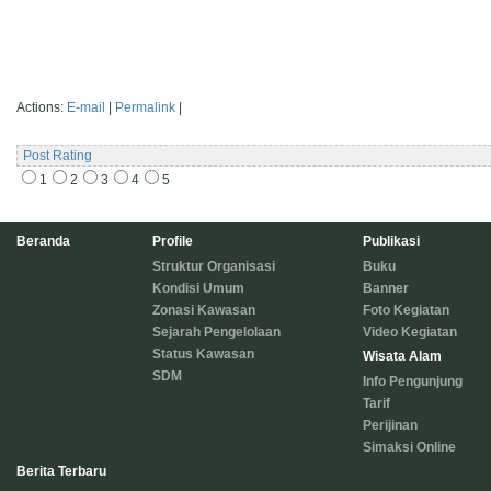
Actions:
E-mail
|
Permalink
|
Post Rating
1
2
3
4
5
Beranda
Profile
Publikasi
Struktur Organisasi
Buku
Kondisi Umum
Banner
Zonasi Kawasan
Foto Kegiatan
Sejarah Pengelolaan
Video Kegiatan
Status Kawasan
Wisata Alam
SDM
Info Pengunjung
Tarif
Perijinan
Simaksi Online
Berita Terbaru