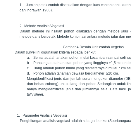
1.
Jumlah petak contoh disesuaikan dengan luas contoh dan ukuran
dan Indrawan 1988).
2.
Metode
Analisis Vegetasi
Dalam metode ini risalah pohon dilakukan dengan metode jalu
metode garis berpetak.
Metode kombinasi antara metode jalur dan met
Gambar
4
Desain Unit contoh Vegetasi
Dalam survei ini digunakan kriteria sebagai berikut:
a.
Semai adalah anakan pohon mulai kecambah sampai setinggi
b.
Pancang adalah anakan pohon yang tingginya ≥1,5 meter de
c.
Tiang adalah pohon muda yang diameternya dimulai 7 cm s
d.
Pohon adalah tanaman dewasa berdiameter ≥20 cm.
Mengidentifikasi jenis dan jumlah serta mengukur diameter (DBH)
dan bebas cabang) untuk tiang dan pohon.Sedangkan untuk ti
hanya mengidentifikasi jenis dan jumlahnya saja. Data hasil 
tally sheet.
1.
Parameter
Analisis Vegetasi
Penghitungan analisis vegetasi adalah sebagai berikut (Soerianegar