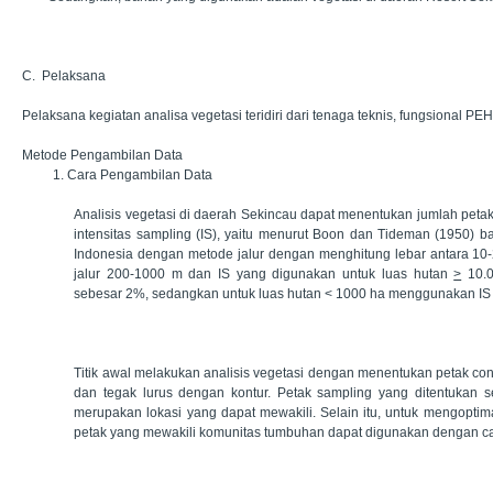
C. Pelaksana
Pelaksana kegiatan analisa vegetasi teridiri dari tenaga teknis, fungsional PEH
Metode Pengambilan Data
1.
Cara Pengambilan Data
Analisis vegetasi di daerah Sekincau dapat menentukan jumlah peta
intensitas sampling (IS), yaitu menurut Boon dan Tideman (1950) ba
Indonesia dengan metode jalur dengan menghitung lebar antara 10-
jalur 200-1000 m dan IS yang digunakan untuk luas hutan
>
10.0
sebesar 2%, sedangkan untuk luas hutan < 1000 ha menggunakan IS
Titik awal melakukan analisis vegetasi dengan menentukan petak co
dan tegak lurus dengan kontur. Petak sampling yang ditentukan s
merupakan lokasi yang dapat mewakili. Selain itu, untuk mengopti
petak yang mewakili komunitas tumbuhan dapat digunakan dengan ca