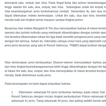
kelompok satu, empat, dan lima. Pada tingat tiang dan pohon keanekaragam
tinggi adalah tim satu, dua, empat, dan lima. Sedangkan untuk tim empat 
nilai keanekargaman jenis tumbuhannya rendah. Sementara itu, dari dua in
dapat ditemukan indeks kemerataan. Untuk tim satu, dua dan lima memilik
merata baik dari tingkat semai maupun sampai tingkat pohon.
Besarnya nilai indeks Margalef di Tim dua menunjukkan bahwa di lokasi terse
spesies dan jumlah individu yang melimpah dibandingkan dengan jumlah spesie
Hal tersebut dikarenakan lokasi tim tiga tidak memiliki pengenal jenis yang m
dengan tim lainnya. Selain itu, intensitas cahaya unsur hara yang diperoleh
jenis-jenis tanaman yang ada di Resort Sekincau, TNBBS dapat tumbuh denga
Nilai kemerataan jenis berdasarkan Shanon-wiener menunjukkan bahwa pad
dan lima tingkat keanekaragamannya lebih tinggi dibandingkan dengan tim tig
di lokasi tim satu, dua, empat, dan lima menunjukkan di lokasi tersebut komp
merata, tidak didominasi suatu jenis.
Pada kesempatan ini kami dapat simpulkan bahwa:
1.
Ditemukan sebanyak 63 jenis tumbuhan berkayu pada lokasi Sub 
Resort Sekincau dengan rincian tingkat pertumbuhan Pohon sebanyak 6
sebanyak 41 jenis, Tiang sebanyak 40 jenis, dan paling sedikit Semai se