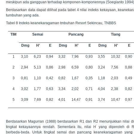
meskipun ada gangguan terhadap komponen-komponennya (Soegianto 1994)
Berdasarkan data dapat dilihat pada tabel 4 nilai indeks kekayaan, keane
tumbuhan yang ada.
Tabel 8 Indeks keanekaragaman tmbuhan Resort Sekincau, TNBBS
TIM
Semai
Pancang
Tiang
Dmg
H’
E
Dmg
H’
E
Dmg
H’
E
1
3,10
6,23
0,94
3,32
7,96
0,93
3,55
10,32
0,90
2
2,94
5,13
0,86
2,98
6,59
0,80
3,24
7,56
0,88
3
0,81
1,10
0,42
0,82
1,67
0,35
1,18
2,03
0,49
4
3,02
1,77
0,63
3,34
2,02
0,71
4,04
2,38
0,82
5
3,09
7,69
0,82
4,01
14,47
0,91
3,74
10,47
0,97
Berdasarkan Magurran (1988) berdasarkan R1 dan R2 menunjukkan nilai di
’
tingkat kekayaannya rendah. Sementara itu, nilai H
yang diperoleh di R
berbeda-beda. Untuk tingkat semai dan pancang keanekaragaman yang t