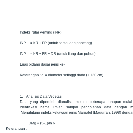
Indeks Nilai Penting (INP)
INP = KR + FR (untuk semai dan pancang)
INP = KR + FR + DR (untuk tiang dan pohon)
Luas bidang dasar jenis ke-i
Keterangan : d
= diameter setinggi dada (± 130 cm)
i
1.
Analisis Data Vegetasi
Data yang diperoleh dianalisis melalui beberapa tahapan mulai
identifikasi nama ilmiah sampai pengolahan data dengan me
Menghitung indeks kekayaan jenis Margalef (Magurran, 1998) deng
DMg = (S-1)/ln N
Keterangan :