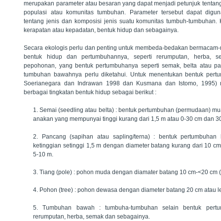
merupakan parameter atau besaran yang dapat menjadi petunjuk tentang k
populasi atau komunitas tumbuhan. Parameter tersebut dapat digu
tentang jenis dan komposisi jenis suatu komunitas tumbuh-tumbuhan.
kerapatan atau kepadatan, bentuk hidup dan sebagainya.
Secara ekologis perlu dan penting untuk membeda-bedakan bermacam
bentuk hidup dan pertumbuhannya, seperti rerumputan, herba, sem
pepohonan, yang bentuk pertumbuhanya seperti semak, belta atau p
tumbuhan bawahnya perlu diketahui. Untuk menentukan bentuk pertu
Soerianegara dan Indrawan 1998 dan Kusmana dan Istomo, 1995) 
berbagai tingkatan bentuk hidup sebagai berikut :
1. Semai (seedling atau belta) : bentuk pertumbuhan (permudaan) m
anakan yang mempunyai tinggi kurang dari 1,5 m atau 0-30 cm dan 
2. Pancang (sapihan atau sapling/terna) : bentuk pertumbuha
ketinggian setinggi 1,5 m dengan diameter batang kurang dari 10 cm
5-10 m.
3. Tiang (pole) : pohon muda dengan diamater batang 10 cm-<20 cm 
4. Pohon (tree) : pohon dewasa dengan diameter batang 20 cm atau l
5. Tumbuhan bawah : tumbuha-tumbuhan selain bentuk pertu
rerumputan, herba, semak dan sebagainya.