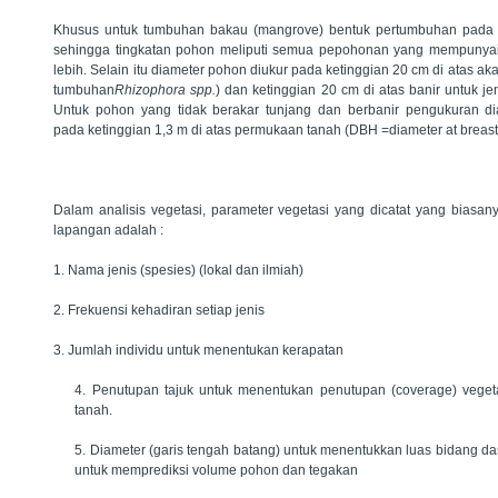
Khusus untuk tumbuhan bakau (mangrove) bentuk pertumbuhan pada ti
sehingga tingkatan pohon meliputi semua pepohonan yang mempunyai
lebih. Selain itu diameter pohon diukur pada ketinggian 20 cm di atas ak
tumbuhan
Rhizophora spp.
) dan ketinggian 20 cm di atas banir untuk je
Untuk pohon yang tidak berakar tunjang dan berbanir pengukuran d
pada ketinggian 1,3 m di atas permukaan tanah (DBH =diameter at breast 
Dalam analisis vegetasi, parameter vegetasi yang dicatat yang biasan
lapangan adalah :
1. Nama jenis (spesies) (lokal dan ilmiah)
2. Frekuensi kehadiran setiap jenis
3. Jumlah individu untuk menentukan kerapatan
4. Penutupan tajuk untuk menentukan penutupan (coverage) vege
tanah.
5. Diameter (garis tengah batang) untuk menentukkan luas bidang d
untuk memprediksi volume pohon dan tegakan