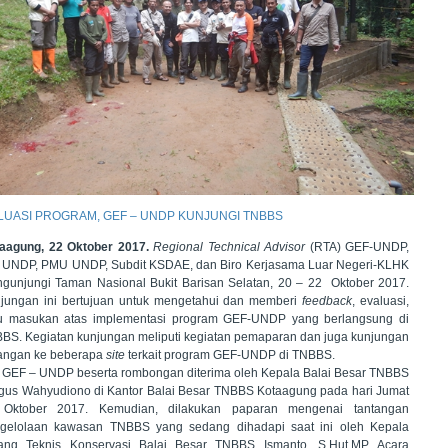
LUASI PROGRAM, GEF – UNDP KUNJUNGI TNBBS
aagung,
22
Oktober 2017.
Regional Technical Advisor
(RTA) GEF-UNDP,
 UNDP, PMU UNDP, Subdit KSDAE, dan Biro Kerjasama Luar Negeri-KLHK
gunjungi Taman Nasional Bukit Barisan Selatan,
20
–
22
Oktober 2017.
jungan ini bertujuan untuk mengetahui dan memberi
feedback
, evaluasi,
u masukan atas implementasi program GEF-UNDP yang berlangsung di
BS. Kegiatan kunjungan meliputi
kegiatan pemaparan dan juga kunjungan
angan ke beberapa
site
terkait program GEF-UNDP di TNBBS.
 GEF – UNDP beserta rombongan diterima oleh Kepala Balai Besar TNBBS
 Agus Wahyudiono di
K
antor
Balai Besar
TNBBS
Kotaagung pada hari Jumat
 Oktober 2017
. Kemudian, dilakukan paparan mengenai tantangan
gelolaan kawasan TNBBS
yang sedang dihadapi saat ini oleh Kepala
ang Teknis Konservasi
Balai Besar
TNBBS Ismanto, S.Hut,MP. Acara