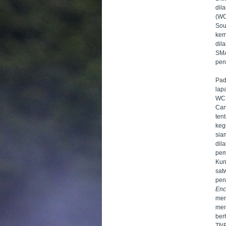
dil
(WC
Sou
ke
dil
SMA
pen
Pad
lap
WC
Can
ten
keg
sia
dil
pem
Kun
sat
pen
Enc
men
mem
ber
TNB