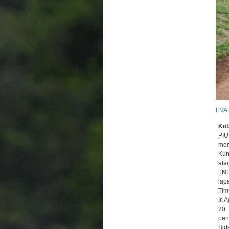
EVA
Kot
PIU
men
Kun
ata
TNB
lap
Tim
Ir.
20
pen
Bid