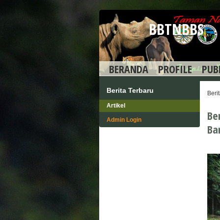
BBTNBBS
BERANDA
PROFILE
PUB
Berita Terbaru
Beri
Artikel
Be
Admin Login
Ba