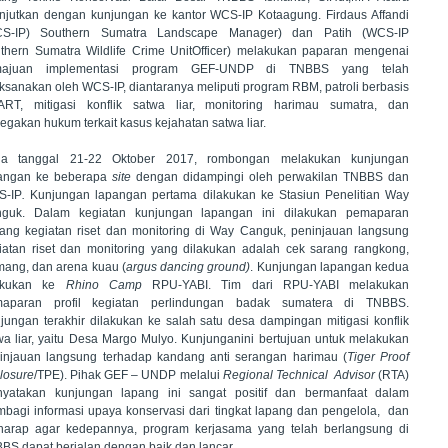
anjutkan dengan kunjungan ke kantor WCS-IP Kotaagung. Firdaus Affandi
S-IP
)
Southern Sumatra Landscape Manager) dan Patih (WCS-IP
thern Sumatra Wildlife Crime UnitOfficer) melakukan paparan mengenai
majuan implementasi program GEF-UNDP di TNBBS yang telah
aksanakan oleh WCS-IP, diantaranya meliputi program RBM, patroli berbasis
RT, mitigasi konflik satwa liar, monitoring harimau sumatra, dan
egakan hukum terkait kasus kejahatan satwa liar.
a tanggal 21-22 Oktober 2017, rombongan melakukan kunjungan
angan ke beberapa
site
dengan didampingi oleh perwakilan TNBBS dan
S-IP
.
Kunjungan lapangan
pertama dilakukan ke Stasiun Penelitian Way
guk. Dalam kegiatan kunjungan lapangan ini dilakukan pemaparan
tang kegiatan riset dan monitoring di Way Canguk, peninjauan langsung
iatan riset dan monitoring yang dilakukan adalah cek sarang rangkong,
mang, dan arena kuau (
argus dancing ground)
. Kunjungan lapangan kedua
akukan ke
Rhino Camp
RPU-YABI. Tim dari RPU-YABI melakukan
aparan profil kegiatan perlindungan badak sumatera di TNBBS.
jungan terakhir dilakukan ke salah satu desa dampingan mitigasi konflik
wa liar, yaitu Desa Margo Mulyo. Kunjunganini bertujuan untuk melakukan
injauan langsung terhadap kandang anti
serangan harimau (
Tiger Proof
losure
/TPE).
Pihak GEF – UNDP melalui
Regional Technical Advisor
(RTA)
yatakan kunjungan lapang ini sangat positif dan bermanfaat dalam
bagi informasi upaya konservasi dari tingkat lapang dan pengelola, dan
harap agar kedepannya, program kerjasama yang telah berlangsung di
BS dapat berjalan dengan baik dan lancar.