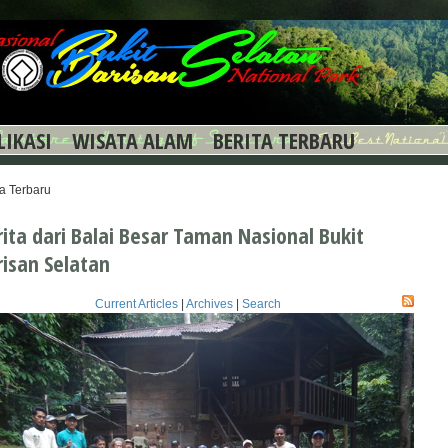
LIKASI
WISATA ALAM
BERITA TERBARU
ta Terbaru
rita dari Balai Besar Taman Nasional Bukit
risan Selatan
Current Articles
|
Archives
|
Search