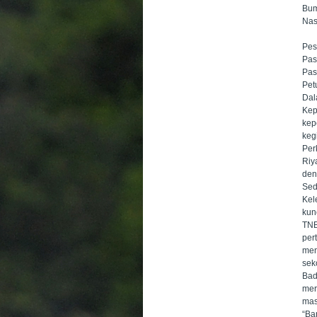
Bum
Nas
Pes
Pas
Pas
Pet
Dal
Kep
kep
keg
Per
Riy
den
Sed
Kel
kun
TNB
pe
men
sek
Bad
mer
mas
“Ba