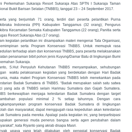
i Perkemahan Sukaraja Resort Sukaraja Atas SPTN I Sukaraja Taman
ional Bukit Barisan Selatan (TNBBS), tanggal 23 – 24 September 2017.
erta yang berjumlah 71 orang, terdiri dari peserta pelantikan Purna
kibraka Indonesia (PPI) Kabupaten Tanggamus (32 orang); Pengurus
kibra Kecamatan Semaka Kabupaten Tanggamus (22 orang); Panitia serta
ugas Resort Sukaraja Atas (17 orang).
am kegiatan pelantikan ini disampaikan materi mengenai Tata Organisasi,
emimpinan serta Program Konservasi TNBBS. Untuk memupuk rasa
edulian terhadap alam dan konservasi TNBBS, para peserta melaksanakan
iatan penanaman bibit pohon jenis Kuyung/Damar Batu di lingkungan Bumi
kemahan Sukaraja.
anto, S.Hut Penyuluh Kehutanan TNBBS menyampaikan, sehubungan
gan waktu pelaksanaan kegiatan yang berdekatan dengan Hari Badak
unia, maka materi Program Konservasi TNBBS lebih menekankan pada
estarian Badak Sumatera di TNBBS. “Badak merupakan salah satu satwa
ci yang ada di TNBBS selain Harimau Sumatera dan Gajah Sumatera.
BS berkewajiban menjaga kelestarian Badak Sumatera dengan target
rtambahan populasi minimal 2 % setiap tahunnya. Dengan cara
gkampanyekan program konservasi Badak Sumatera di lingkungan
olah dan masyarakat, dapat menggugah rasa kepedulian akan kelestarian
ak Sumatera pada mereka. Apalagi pada kegiatan ini, yang berpartisipasi
upakan generasi muda penerus bangsa serta agen perubahan dalam
yarakat”, kata Riyanto yang akrab disapa Masri.
nyak upaya yang telah dilakukan oleh penggiat konservasi Badak