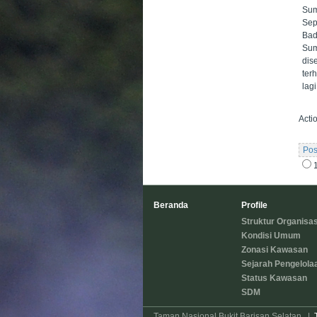
Sum
Sep
Bad
Sum
dis
ter
lag
Acti
Pos
Beranda
Profile
Struktur Organisas
Kondisi Umum
Zonasi Kawasan
Sejarah Pengelola
Status Kawasan
SDM
Taman Nasional Bukit Barisan Selatan
|