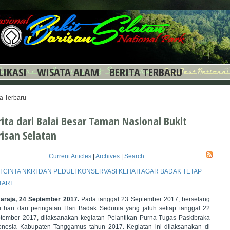
LIKASI
WISATA ALAM
BERITA TERBARU
ta Terbaru
rita dari Balai Besar Taman Nasional Bukit
risan Selatan
Current Articles
|
Archives
|
Search
I CINTA NKRI DAN PEDULI KONSERVASI KEHATI AGAR BADAK TETAP
TARI
araja, 24 September 2017.
Pada tanggal 23 September 2017, berselang
u hari dari peringatan Hari Badak Sedunia yang jatuh setiap tanggal 22
tember 2017, dilaksanakan kegiatan Pelantikan Purna Tugas Paskibraka
onesia Kabupaten Tanggamus tahun 2017. Kegiatan ini dilaksanakan di