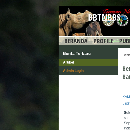
BBTNBBS
BERANDA
PROFILE
PUB
Berita Terbaru
Beri
Artikel
Be
Admin Login
Ba
KAM
LES
Suk
sat
Sep
Ind