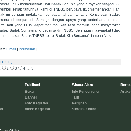
atera untuk memeriahkan Hari Badak Sedunia yang dirayakan tanggal 22
tember setiap tahunnya, kami di TNBBS berupaya ikut memeriahkan Hari
ak ini dengan melakukan penyadar tahuan tentang Konservasi Badak
atera di tempat ini. Semoga dengan upaya yang sederhana ini dan
ertai hati yang tulus, dapat menimbulkan rasa memiliki pada masyarakat
hadap Badak Sumatera, khususnya di TNBBS. Sehingga masyarakat tidak
i mengatakan Badak TNBBS, tetapi Badak Kita Bersama”, tambah Masri.
ons:
E-mail
|
Permalink
|
t Rating
1
2
3
4
5
Publikasi
Wisata Alam
Berita
i
Buku
Info Pengunjung
Artike
Banner
Tarif
Foto Kegiatan
Perijinan
an
Video Kegiatan
Simaksi Online
Terms Of Use