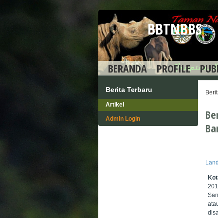
BBTNBBS
BERANDA
PROFILE
PUB
Berita Terbaru
Beri
Artikel
Be
Admin Login
Ba
Land
Kot
201
San
ata
dis