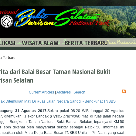
LIKASI
WISATA ALAM
BERITA TERBARU
ta Terbaru
rita dari Balai Besar Taman Nasional Bukit
risan Selatan
Current Articles
|
Archives
|
Search
ak Ditemukan Mati Di Ruas Jalan Negara Sanggi - Bengkunat TNBBS
aagung, 31 Agustus 2017.
Sekira pukul 08.20 WIB tanggal 30 Agustus
7, ditemukan 1 ekor Landak (
Hystrix brachiura
) mati di ruas jalan negara
ggi – Bengkunat Taman Nasional Bukit Barisan Selatan, tepatnya di KM 50
u lebih dikenal oleh masyarakat sekitar sebagai Patok 50. Informasi ini
ampaikan oleh Mitra Kerja Balai Besar TNBBS Unila – Pili Nani, yang saat