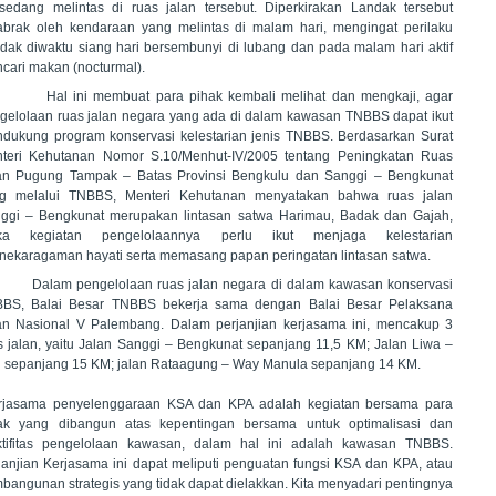
 sedang melintas di ruas jalan tersebut. Diperkirakan Landak tersebut
tabrak oleh kendaraan yang melintas di malam hari, mengingat perilaku
dak diwaktu siang hari bersembunyi di lubang dan pada malam hari aktif
cari makan (nocturmal).
l ini membuat para pihak kembali melihat dan mengkaji, agar
gelolaan ruas jalan negara yang ada di dalam kawasan TNBBS dapat ikut
dukung program konservasi kelestarian jenis TNBBS. Berdasarkan Surat
teri Kehutanan Nomor S.10/Menhut-IV/2005 tentang Peningkatan Ruas
an Pugung Tampak – Batas Provinsi Bengkulu dan Sanggi – Bengkunat
g melalui TNBBS, Menteri Kehutanan menyatakan bahwa ruas jalan
ggi – Bengkunat merupakan lintasan satwa Harimau, Badak dan Gajah,
ka kegiatan pengelolaannya perlu ikut menjaga kelestarian
nekaragaman hayati serta memasang papan peringatan lintasan satwa.
Dalam pengelolaan ruas jalan negara di dalam kawasan konservasi
BS, Balai Besar TNBBS bekerja sama dengan Balai Besar Pelaksana
an Nasional V Palembang. Dalam perjanjian kerjasama ini, mencakup 3
s jalan, yaitu Jalan Sanggi – Bengkunat sepanjang 11,5 KM; Jalan Liwa –
i sepanjang 15 KM; jalan Rataagung – Way Manula sepanjang 14 KM.
rjasama penyelenggaraan KSA dan KPA adalah kegiatan bersama para
ak yang dibangun atas kepentingan bersama untuk optimalisasi dan
ktifitas pengelolaan kawasan, dalam hal ini adalah kawasan TNBBS.
janjian Kerjasama ini dapat meliputi penguatan fungsi KSA dan KPA, atau
bangunan strategis yang tidak dapat dielakkan. Kita menyadari pentingnya