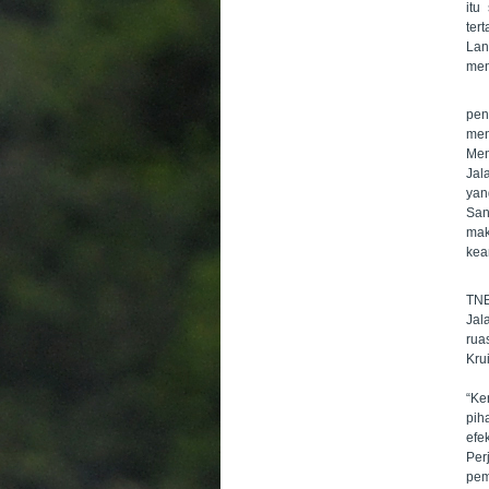
itu
ter
Lan
men
Ha
pen
men
Men
Jal
yan
San
ma
kea
TNB
Jal
rua
Kru
“Ke
pih
efe
Per
pem