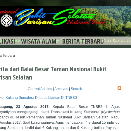
LIKASI
WISATA ALAM
BERITA TERBARU
ta Terbaru
rita dari Balai Besar Taman Nasional Bukit
risan Selatan
Current Articles
|
Archives
|
Search
kor Kukang Sumatera Dilepas Liarkan Di TNBBS
taagung, 23 Agustus 2017.
Kepala Balai Besar TNBBS Ir. Agus
yudiyono mengunjungi lokasi Translokasi Kukang Sumatera (
Nycticebus
cang
)
di Resort Pemerihan Taman Nasional Bukit Barisan Selatan, Rabu
Agustus 2017. Saat kunjungannya, Agus mengatakan “Terdapat 15 individu
ang Sumatera, terdiri dari 6 Kukang jantan dan 9 Kukang betina. Yayasan