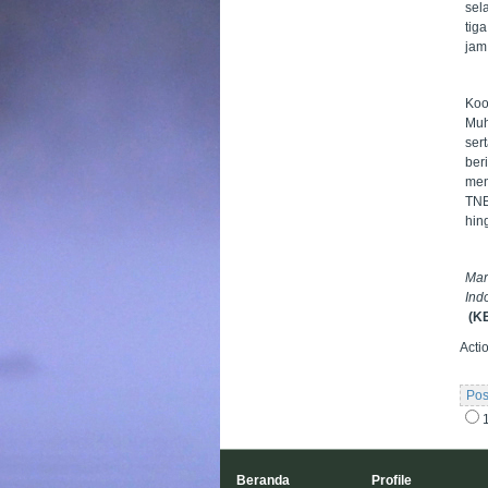
sel
tig
jam
Koo
Muh
ser
ber
men
TNB
hin
Ma
Ind
(K
Acti
Pos
Beranda
Profile