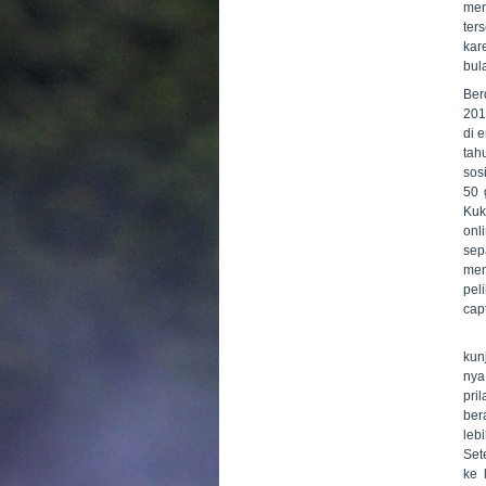
men
ter
kar
bul
Ber
201
di 
tah
sos
50 
Kuk
onl
sep
men
pel
cap
Kep
kun
nya
pri
ber
leb
Set
ke 