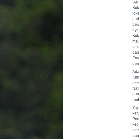
IAR
Kuk
lok
dar
ber
nya
Kuk
mal
tah
dal
End
per
Ada
Kuk
men
Nat
pun
ren
Yay
ker
Per
kep
men
tra