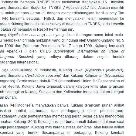
 Indonesia bersama TNBBS telah melakukan translokasi 15 individu
ang Sumatra dari Bogor ke TNBBS, 7 Agustus 2017 lalu. Alasan memilih
asi untuk pelepas liaran ini dengan mempertimbangkan hasil survey Tim
i IAR bersama petugas TNBBS, dan menyatakan telah menemukan ke
adaan Kukang liar pada lokasi survey di dalam hutan TNBBS, serta tersedia
 pakan yg memadai di Resort Pemerihan ini”.
ang (
Nycticebus
coucang
) atau yang dikenal dengan nama lokal malu-
u merupakan primata nokturnal yang dilindungi oleh Undang-undang No. 5
un 1990 dan Peraturan Pemerintah No. 7 tahun 1999. Kukang termasuk
am Apendiks I oleh CITES (
Convention International on Trade of
angered Species
) yang artinya dilarang dalam segala bentuk
dagangan internasional.
 tiga jenis kukang di Indonesia, Kukang Jawa (
Nycticebus javanicus
),
ang Sumatera (
Nycticebus coucang
) dan Kukang Kalimantan (
Nycticebus
agensis
). Berdasarkan data IUCN (International Union for Conservation of
ure) Redlist, Kukang Jawa termasuk dalam kategori kritis atau terancam
ah sedangkan Kukang Sumatera dan Kalimantan termasuk dalam kategori
tan punah.
asan IAR Indonesia menyatakan bahwa Kukang terancam punah akibat
usakan habitat, perburuan dan perdagangan untuk pemeliharaan.
dagangan untuk pemeliharaan memegang peran besar dalam mendorong
unahan Kukang. 30 % Kukang hasil perburuan mati dalam perjalanan saat
uju perdagangan. Kukang mati karena stress, dehidrasi atau terluka akibat
nsportasi yang buruk. Sesampainya di pedagang, Kukang kembali