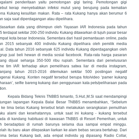
galami penderitaan yaitu pemotongan gigi taring. Pemotongan gigi
sebut kerap menyebabkan infeksi mulut yang berujung pada kematian
ena Kukang kesulitan makan. Rata – rata Kukang hanya akan berumur 6
an saja saat diperdagangan atau dipelihara.
dasarkan data yang dihimpun oleh Yayasan IAR Indonesia pada tahun
5 terdapat sekitar 200-250 individu Kukang ditawarkan di tujuh pasar besar
empat kota besar Indonesia. Sementara dari hasil pemantauan online, pada
un 2015 sebanyak 400 individu Kukang dipelihara oleh pemilik media
ial. Data tahun 2016 sebanyak 625 individu Kukang diperdagangkan oleh
grup jual beli hewan di media sosial facebook. Rata-rata harga pasaran
ang dijual seharga 350-500 ribu rupiah. Sementara dari penelusuran
ine tim IAR terhadap akun pemelihara satwa liar di media instagram,
anjang tahun 2015-2016 ditemukan sekitar 500 postingan negatif
genai Kukang. Konten negatif tersebut berupa foto/video ‘pamer kukang
iharaan’, selfie bareng kukang dan penggunaan kata pets/peliharaan pada
tion.
ala Bidang Teknis TNBBS Ismanto, S.Hut.,M.Si saat mendampingi
jungan lapangan Kepala Balai Besar TNBBS menambahkan, “Sebelum
 ke lima belas Kukang tersebut telah melakukan serangkaian pemulihan
laku alami dan kesehatannya. untuk saat ini kukang - kukang tersebut
ada di kandang habituasi di kawasan TNBBS di Resort Pemerihan, untuk
ih beradaptasi di rumah barunya selama dua sampai empat minggu.
elah itu baru akan dilepaskan liarkan ke alam bebas secara bertahap. Dari
lima belas Kukang tadi, ada empat individu yg dipasang Radio Collar,