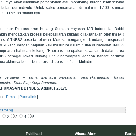
anjutnya akan dilakukan pemantauan atau monitoring, kurang lebih selama
a bulan per individu. Untuk waktu pemantauan di mulai jm 17:00 sampai
 01:00 setiap malam nya”.
rdinator Pelepasliaran Kukang Sumatra Yayasan IAR Indonesia, Bobbi
idin mengatakan prosesi pelepasliaran kukang dilaksanakan oleh tim IAR
ta staf TNBBS beserta relawan. Mereka mengangkut kandang transportasi
isi kukang dengan berjalan kaki masuk ke dalam hutan di kawasan TNBBS
uju area habituasi kukang. “Habituasi merupakan kawasan di dalam area
BS sebagai lokasi kukang untuk beradaptasi dengan habitat barunya
gga akhirnya benar-benar bisa dilepasliar, ” ujar Muhidin.
ri bersama – sama menjaga kelestarian keanekaragaman hayati
onesia…Kami Siap Kerja Bersama…
EHUMASAN BBTNBBS, Agustus 2017).
ons:
E-mail
|
Permalink
|
t Rating
1
2
3
4
5
Publikasi
Wisata Alam
Berita