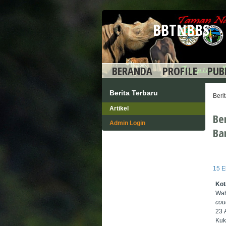
BBTNBBS
BERANDA
PROFILE
PUB
Berita Terbaru
Beri
Artikel
Be
Admin Login
Ba
15 E
Ko
Wah
cou
23 
Kuk