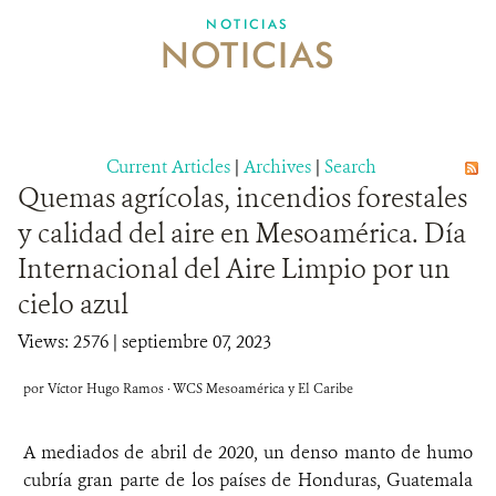
NOTICIAS
NOTICIAS
NOTICIAS
EVENTOS Y MULTIMEDIA
CONTÁCTANOS
Current Articles
|
Archives
|
Search
Quemas agrícolas, incendios forestales
DONA
y calidad del aire en Mesoamérica. Día
Internacional del Aire Limpio por un
cielo azul
Views: 2576
| septiembre 07, 2023
por Víctor Hugo Ramos · WCS Mesoamérica y El Caribe
A mediados de abril de 2020, un denso manto de humo
cubría gran parte de los países de Honduras, Guatemala