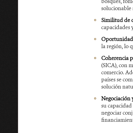
bosques, fome
solucionable 
Similitud de 
capacidades y
Oportunidad 
la región, lo
Coherencia po
(SICA), con m
comercio. Ade
países se com
solución natur
Negociación 
su capacidad 
negociar con
financiamient