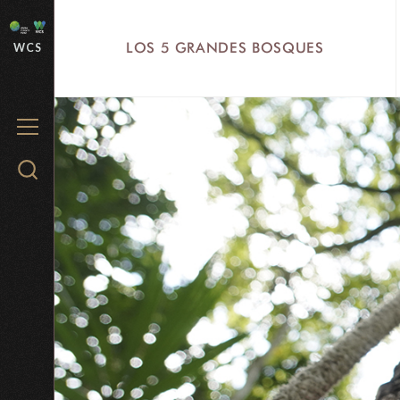
Skip
to
LOS 5 GRANDES BOSQUES
WCS
main
content
MENU
Search
WCS.org