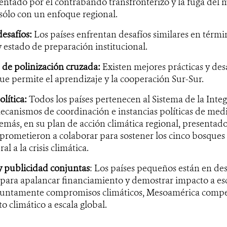
ntado por el contrabando transfronterizo y la fuga del 
sólo con un enfoque regional.
desafíos:
Los países enfrentan desafíos similares en térm
 estado de preparación institucional.
de polinización cruzada:
Existen mejores prácticas y de
 que permite el aprendizaje y la cooperación Sur-Sur.
lítica:
Todos los países pertenecen al Sistema de la Int
ecanismos de coordinación e instancias políticas de me
más, en su plan de acción climática regional, presentad
prometieron a colaborar para sostener los cinco bosques
al a la crisis climática.
y publicidad conjuntas
: Los países pequeños están en de
para apalancar financiamiento y demostrar impacto a esca
juntamente compromisos climáticos, Mesoamérica compet
o climático a escala global.