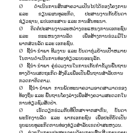
Ø
ດຳເນິນການສຶກສາຄວາມເປັນໄປໄດ້ຂອງໂຄງການ
ແລະ ຂຽນແຜນທຸລະກິດ, ປະສານງານກັບບັນດາ
ຊ່ຽວຊານ, ແປເອກະສານ ແລະ ການສົນທະນາ.
Ø
ຕິດຕໍ່ປະສານງານລະຫວ່າງ
ຂະແຫນງການເອກະຊົນ
ແລະ ຂະແຫນງການລັດ ເພື່ອສ້າງການຮ່ວມມືໃນ
ພາກສ່ວນລັດ ແລະ ເອກະຊົນ.
Ø
ຊີ້ນຳ-ນຳພາ
ທີມງານ ແລະ ບັນດາກຸ່ມບ້ານເປົ້າຫມາຍ
ໃນການດໍາເນີນການທ່ອງທ່ຽວແບບອະນຸລັກ.
Ø
ຊີ້ນຳ-ນຳພາ
ຄູ່ຮ່ວມງານໃນການເກັບກໍາຂໍ້ມູນພື້ນຖານ
ທາງດ້ານເສດຖະກິດ-ສັງຄົມເພື່ອເປັນພື້ນຖານສໍາລັບການ
ກວດກາຕິດຕາມ.
Ø
ຊີ້ນຳ-ນຳພາ
ການພັດທະນາຄວາມອາດສາມາດຂອງ
ທ້ອງຖິ່ນ ແລະ ພື້ນຖານໂຄງລ່າງເພື່ອສ້າງຄວາມສະດວກໃນ
ການທ່ຽວຊົມສັດປ່າ.
Ø
ເຮັດວຽກຮ່ວມກັບທີ່ປຶກສາຈາກສາກົນ, ບັນດາ
ພະນັກງານລັດ ແລະ ພາກເອກະຊົນ ເພື່ອປະຕິບັດເປັນ
ຮູບແບບທຸລະກິດການທ່ອງທ່ຽວສໍາລັບເຂດປ່າສະຫງວນ
.
Ø
ຊ່ວຍໃນການປະສານງານດ້ານການສົ່ງເສີມການຂາຍ