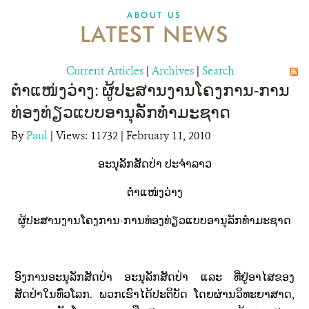
DONATE
ABOUT US
LATEST NEWS
Current Articles
|
Archives
|
Search
ຕຳແໜ່ງວ່າງ: ຜູ້ປະສານງານໂຄງການ-ການ
ທ່ອງທ່ຽວແບບອານຸລັກທຳມະຊາດ
By
Paul
|
Views: 11732
| February 11, 2010
ອະນຸລັກສັດປ່າ ປະຈຳລາວ
ຕຳແໜ່ງວ່າງ
ຜູ້ປະສານງານໂຄງການ-ການທ່ອງທ່ຽວແບບອານຸລັກທຳມະຊາດ
ອົງການອະນຸລັກສັດປ່າ ອະນຸລັກສັດປ່າ ແລະ ທີ່ຢູ່ອາໄສຂອງ
ສັດປ່າໃນທົ່ວໂລກ. ພວກເຮົາໄດ້ປະຕິບັດ ໂດຍຜ່ານວິທະຍາສາດ,