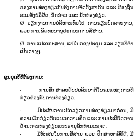
ຂອງການທ່ອງທ່ຽວກັບອົງການຈັດຕັ້ງສາກົນ ແລະ ທ້ອງຖິ່ນ
ລວມທັງ
ບໍລິສັດ, ນັກຂ່າວ ແລະ ນັກທ່ອງທ່ຽວ.
Ø
ວຽກງານການບໍລິຫານທົ່ວໄປ
,
ການຂຽນບົດລາຍງານ
,
ແລະ ການພັດທະນາອຸປະກອນການສື່ສານ.
Ø
ການແປເອກະສານ
,
ແປ
ໃນກອງປະຊຸມ ແລະ ວຽກທີ່ຈຳ
ເປັນຕ່າງໆ.
ຄຸນວຸດທິທີ່ຕ້ອງການ:
·
ການສຶກສາລະດັບປະລິນຍາຕີໃນຂະແໜງການທີ່
ກ່ຽວຂ້ອງກັບການທ່ອງທ່ຽວ.
·
ມີປະສົບການເຮັດວຽກການທ່ອງທ່ຽວມາກ່ອນ
,
ມີ
ຄວາມມັກກ່ຽວກັບແນວຄວາມຄິດ ແລະ ການປະຕິບັດການ
ດ້ານການທ່ອງທ່ຽວແບບອານຸລັກທຳມະຊາດ.
·
ມີທັກສະໃນ
ການສື່ສານ ແລະ ປຶກສາຫາລືທີ່ດີ, ມີ