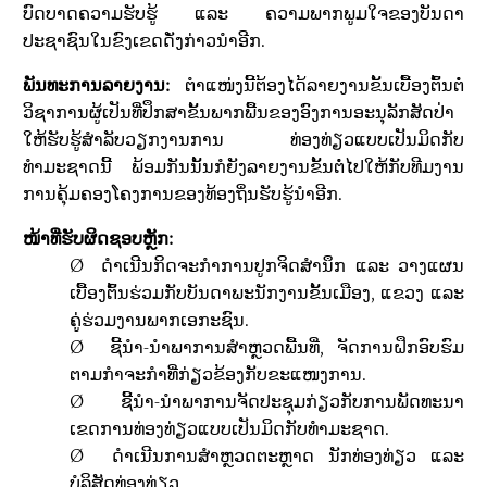
ບົດບາດຄວາມຮັບຮູ້ ແລະ ຄວາມພາກພູມໃຈຂອງບັນດາ
ປະຊາຊົນໃນຂົງເຂດດັ່ງກ່າວນຳອີກ.
ພັນທະການລາຍງານ:
ຕໍາແໜ່ງນີ້ຕ້ອງໄດ້ລາຍງານຂັ້ນເບື້້ອງຕົ້ນຕໍ່
ວິຊາການຜູ້ເປັນທີ່ປຶກສາຂັ້ນພາກພື້ນຂອງອົງການອະນຸລັກສັດປ່າ
ໃຫ້ຮັບຮູ້ສໍາລັບວຽກງານການ ທ່ອງທ່ຽວແບບເປັນມິດກັບ
ທຳມະຊາດນີ້ ພ້ອມກັນນັ້ນກໍຍັງລາຍງານຂັ້ນຕໍ່ໄປໃຫ້ກັບທີມງານ
ການຄຸ້ມຄອງໂຄງການຂອງທ້ອງຖິ່ນຮັບຮູ້ນຳອີກ.
ໜ້າທີ່ຮັບຜິດຊອບຫຼັກ:
Ø
ດໍາເນີນກິດຈະກໍາການປູກຈິດສໍານຶກ ແລະ ວາງແຜນ
ເບື້ອງຕົ້ນຮ່ວມກັບບັນດາພະນັກງານຂັ້ນເມືອງ, ແຂວງ ແລະ
ຄູ່ຮ່ວມງານພາກເອກະຊົນ.
Ø
ຊີ້ນຳ-ນຳພາການສຳຫຼວດພື້ນທີ່
,
ຈັດການຝຶກອົບຮົມ
ຕາມກຳຈະກຳທີ່ກ່ຽວຂ້ອງກັບຂະແໜງການ.
Ø
ຊີ້ນຳ-ນຳພາການຈັດປະຊຸມກ່ຽວກັບການພັດທະນາ
ເຂດການທ່ອງທ່ຽວແບບເປັນມິດກັບທຳມະຊາດ.
Ø
ດໍາເນີນການສໍາຫຼວດຕະຫຼາດ ນັກທ່ອງທ່ຽວ ແລະ
ບໍລິສັດທ່ອງທ່ຽວ.