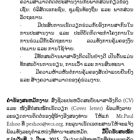
ຄວາມສາມາດຕິດຕໍ່ປະສານງານ
ກັບ
ພາກສ່ວນກ່ຽວຂ້ອງ
ເຊັ່ນ:
ບໍລິສັດ
ເອກະຊົນ,
ຊຸມຊົນທ້ອງຖິ່ນ
ແລະ ພາກສ່ວນ
ລັດຖະບານ.
·
ມີປະສົບການ
ເຮັດວຽກຮ່ວມກັບ
ອົງການສາກົນໃນ
ການ
ປະສານງານ ແລະ ປະຕິບັດກິດຈະກໍາໂຄງການໃນ
ການຮ່ວມມືກັບລັດຖະບານ ລວມທັງການຄຸ້ມຄອງງົບ
ປະມານ ແລະ ການໃຊ້ຈ່າຍ.
·
ມີທັກສະດ້ານພາສາອັງກິດເປັນຢ່າງດີ
ເປັນຕົ້ນແມ່ນ
ທັກສະດ້ານການຂຽນ
,
ການເວົ້າ ແລະ ການສົນທະນາ.
·
ມີຄວາມຫ້າວຫັນຕໍ່ການຄຸ້ມຄອງສັດປ່າແບບຍືນຍົງ
ແລະ ສ້າງຄວາມສາມາດຂອງຄູ່ຮ່ວມງານ.
ຄໍາຮ້ອງສະຫມັກງານ
:
ສົ່ງຊີວະປະຫວັດສະບັບພາສາອັງກິດ (
CV
)
ແລະ
ໜັງສືຂໍສະໝັກເຮັດວຽກ (Cover letter) ພ້ອມທັງລາຍ
ລະອຽດການຕິດຕໍ່ຂອງຜູ້ອ້າງອີງສອງທ່ານ ໃຫ້ແກ່ Mr.
Paul
Eshoo
ທີ່
peshoo@wcs.org
.
ກະລຸນາ
ເຮັດເອກະສານໃຫ້ຈະແຈ້ງ
ພ້ອມທັງລະບຸຕໍາແຫນ່ງທີ່ທ່ານຈະສະຫມັກ.
ມື້ປິດຮັບສະໝັກ
ແມ່ນວັນທີ
2
ມີນາ
2015
.
ມີພຽງແຕ່
ຜູ້ສະຫມັກທີ່
ຜ່ານຮອບຄັດ