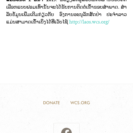
ເລືອກແບບຟອມເທົ່ານັ້ນຈະໄດ້ຮັບການຕິດຕໍ່ເຂົ້າຮອບສໍາພາດ.
ສໍາ
ລັບຂໍ້ມູນ
ເພີ່ມເຕີມກ່ຽວກັບ
ອົງການອະນຸລັກສັດປ່າ ປະຈຳລາວ
ແມ່ນສາມາດເຂົ້າເບິ່ງໄດ້ທີ່ເວັບໄຊ໌
http://laos.wcs.org/
DONATE
WCS.ORG