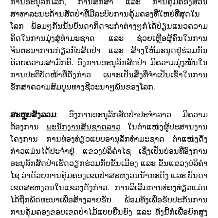
ການອະນຸລັກໂລກ, ການສຶກສາ ແລະ ການຄຸ້ມຄອງສວນ
ສາທາລະນະດ້ານສັດປ່າທີ່ມີລະບົບການຄຸ້ມຄອງທີ່ໃຫຍ່ທີ່ສຸດໃນ
ໂລກ ພ້ອມໆກັນນັ້ນບັນດາກິດຈະກຳຕ່າງໆກໍໄດ້ປ່ຽນແນວຄວາມ
ຄິດໃນການມຸ່ງສູ່ທຳມະຊາດ ແລະ ຊ່ວຍເຫຼືອຜູ້ຄົນໃນການ
ຈິນຕະນາການກ່ຽວກັບສັດປ່າ ແລະ ສ້າງໃຫ້ມະນຸດຢູ່ຮ່ວມກັນ
ດ້ວຍຄວາມສາມັກຄີ. ອົງການອະນຸລັກສັດປ່າ ມີຄວາມມຸ່ງໝັ້ນໃນ
ການປະຕິບັດໜ້າທີ່ດັ່ງກ່າວ ເພາະເປັນສິ່ງທີ່ຈຳເປັນເຂົ້າໃນການ
ຮັກສາຄວາມສົມບູນທາງຊີວະນາໆພັນຂອງໂລກ.
ສະຫຼຸບສັງລວມ
: ອົງການອະນຸລັກສັດປ່າປະຈຳລາວ ມີຄວາມ
ຕ້ອງການ
ພະນັກງານສັນຊາດລາວ
ໃນຕໍາແໜ່ງຜູ້ປະສານງານ
ໂຄງການ ການທ່ອງທ່ຽວແບບອານຸລັກທຳມະຊາດ ຕຳແໜ່ງດັ່ງ
ກ່າວແມ່ນໄດ້ປະຈຳຢູ່ ແຂວງບໍລິຄຳໄຊ ເຊິ່ງເປັນບ່ອນທີ່ອົງການ
ອະນຸລັກສັດປ່າເຮັດວຽກຮ່ວມກັບຂັ້ນເມືອງ ແລະ ຂັ້ນແຂວງບໍລິຄຳ
ໄຊ ວ່າດ້ວຍການຄຸ້ມຄອງເຂດປ່າສະຫງວນນ້ຳກະດິງ ແລະ ບັນດາ
ເຂດສະຫງວນໃນແຂວງດັ່ງກ່າວ. ການລິເລີ່ມການທ່ອງທ່ຽວແມ່ນ
ໄດ້ຖືກພັດທະນາເພື່ອສ້າງລາຍຮັບ ພ້ອມທັງເພື່ອຮັບປະກັນການ
ການຄຸ້ມຄອງຂອບເຂດປ່າໄມ້ແບບຍືນຍົງ ແລະ ທັງນີ້ກໍເພື່ອຍົກສູງ