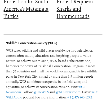
Protection for South
Protect Requiem
America’s Matamata
Sharks and
Turtles
Hammerheads
Wildlife Conservation Society (WCS)
WCS saves wildlife and wild places worldwide through science,
conservation action, education, and inspiring people to value
nature. To achieve our mission, WCS, based at the Bronx Zoo,
harnesses the power of its Global Conservation Program in more
than 55 countries and in all the world’s oceans, and its five wildlife
parks in New York City, visited by more than 3.5 million people
annually. WCS combines its expertise in the field, zoos, and
aquarium, to achieve its conservation mission. Visit:
WCS
Newsroom
. Follow:
@TheWCS
and
@WCSNewsroom
. Listen:
WCS
Wild Audio
podcast. For more information:
+1 (347) 840-1242
.