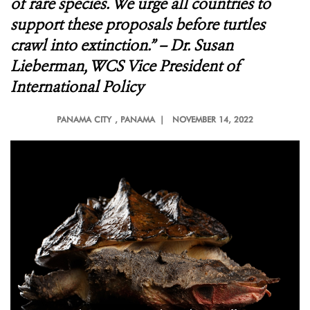
of rare species. We urge all countries to
support these proposals before turtles
crawl into extinction.” – Dr. Susan
Lieberman, WCS Vice President of
International Policy
PANAMA CITY
, PANAMA |
NOVEMBER 14, 2022