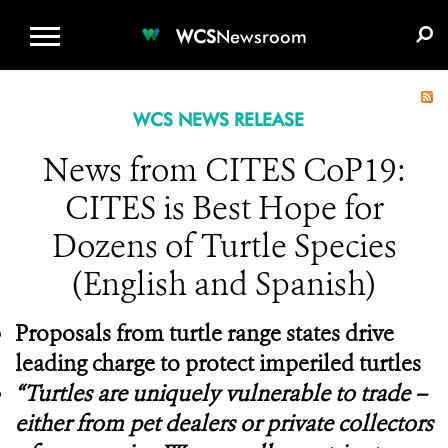
WCS.ORG
DONATE
E-MEDIA KIT
WCS
Newsroom
WCS NEWS RELEASE
News from CITES CoP19:
CITES is Best Hope for
Dozens of Turtle Species
(English and Spanish)
Proposals from turtle range states drive
leading charge to protect imperiled turtles
“Turtles are uniquely vulnerable to trade –
either from pet dealers or private collectors