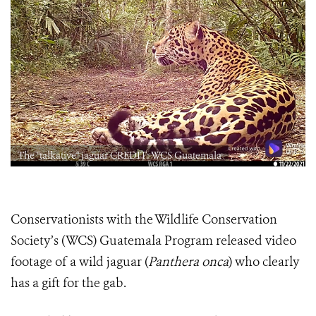
The "talkative" jaguar CREDIT: WCS Guatemala
Conservationists with the Wildlife Conservation
Society’s (WCS) Guatemala Program released video
footage of a wild jaguar (
Panthera onca
) who clearly
has a gift for the gab.