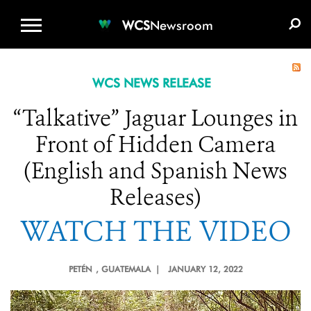
WCS.ORG
DONATE
E-MEDIA KIT
WCS
Newsroom
WCS NEWS RELEASE
“Talkative” Jaguar Lounges in
Front of Hidden Camera
(English and Spanish News
Releases)
WATCH THE VIDEO
PETÉN
, GUATEMALA |
JANUARY 12, 2022