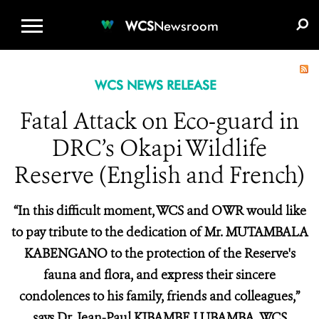
WCS.ORG
DONATE
E-MEDIA KIT
WCS
Newsroom
WCS NEWS RELEASE
Fatal Attack on Eco-guard in
DRC’s Okapi Wildlife
Reserve (English and French)
“In this difficult moment, WCS and OWR would like
to pay tribute to the dedication of Mr. MUTAMBALA
KABENGANO to the protection of the Reserve's
fauna and flora, and express their sincere
condolences to his family, friends and colleagues,”
says Dr. Jean-Paul KIBAMBE LUBAMBA, WCS