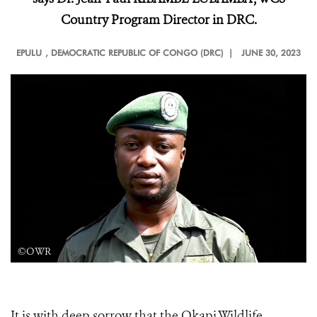
Country Program Director in DRC.
EPULU
, DEMOCRATIC REPUBLIC OF CONGO (DRC) |
JUNE 30, 2023
©OWR
It is with deep sorrow that the Okapi Wildlife