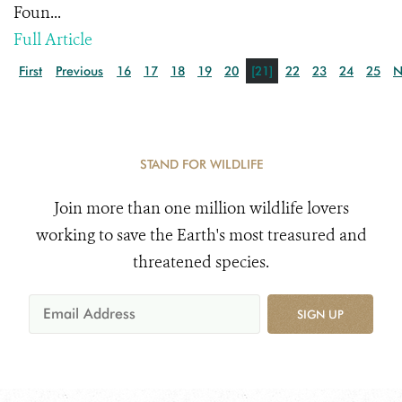
Foun...
Full Article
First
Previous
16
17
18
19
20
[21]
22
23
24
25
N
STAND FOR WILDLIFE
Join more than one million wildlife lovers
working to save the Earth's most treasured and
threatened species.
SIGN UP